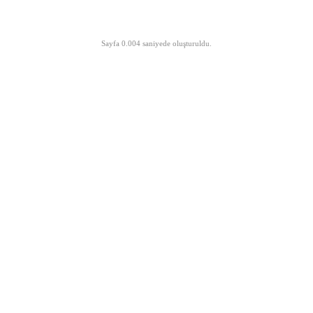
©opyright 2003-2026 MeLTeM.GeN.Tr
Sayfa 0.004 saniyede oluşturuldu.