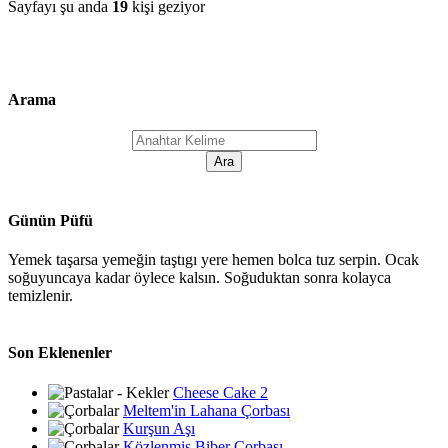
Sayfayı şu anda
19
kişi geziyor
Arama
Günün Püfü
Yemek taşarsa yemeğin taştıgı yere hemen bolca tuz serpin. Ocak
soğuyuncaya kadar öylece kalsın. Soğuduktan sonra kolayca
temizlenir.
Son Eklenenler
Cheese Cake 2
Meltem'in Lahana Çorbası
Kurşun Aşı
Közlenmiş Biber Çorbası