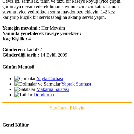
Ceviz içi, sarmısak, tahin ve tuzu bir kaseye koyup iyice çırpın.
Çırpmaya devam ederek limon suyunu azar azar katın. Limon
suyunu iyice yedirdikten sonra maydonozu ekleyin. 1-2 kez
karıştırıp küçük bir servis tabağına aktarıp servis yapın.
Yemeğin mevsimi :
Her Mevsim
Yanında yenebilecek tavsiye yemekler :
Kaç Kişilik :
4
Gönderen :
kartal72
Gönderdiği tarih :
14 Eylül 2009
Günün Menüsü
Yayla Çorbası
Yaprak Sarması
Makarna Salatası
Dondurma
Sayfanıza Ekleyin
Genel Kültür