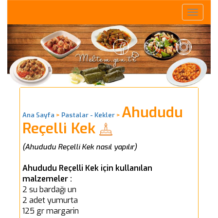
Toggle
naviga
Ahududu
Ana Sayfa
>
Pastalar - Kekler
>
Reçelli Kek
(Ahududu Reçelli Kek nasıl yapılır)
Ahududu Reçelli Kek için kullanılan
malzemeler :
2 su bardağı un
2 adet yumurta
125 gr margarin