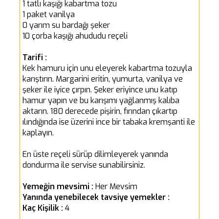
1 tatlı kaşığı kabartma tozu
1 paket vanilya
0 yarım su bardağı şeker
10 çorba kaşığı ahududu reçeli
Tarifi :
Kek hamuru için unu eleyerek kabartma tozuyla
karıştırın. Margarini eritin, yumurta, vanilya ve
şeker ile iyice çırpın. Şeker eriyince unu katıp
hamur yapın ve bu karışımı yağlanmış kalıba
aktarın. 180 derecede pişirin, fırından çıkartıp
ılındığında ise üzerini ince bir tabaka kremşanti ile
kaplayın.
En üste reçeli sürüp dilimleyerek yanında
dondurma ile servise sunabilirsiniz.
Yemeğin mevsimi :
Her Mevsim
Yanında yenebilecek tavsiye yemekler :
Kaç Kişilik :
4