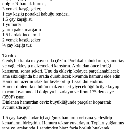
dolgu: ¾ bardak hurma,
3 yemek kaşığı şeker,
1 çay kaşığı portakal kabuğu rendesi,
1.5 çay kaşığı su
1 yumurta
yarım paket margarin
1.5 bardak ince irmik
2 yemek kaşığı şeker
¼ çay kaşığı tuz
Tarifi :
Geniş bir kapta mayayı suda çözün. Portakal kabuklarını, yumurtayı
ve yağı ekleyip malzemeleri karıştırın. Ardından önce irmiği
karıştırın, sonra şekeri. Unu da ekleyip kolayca parçalanabilecek
ama sıkıldığında bir arada durabilecek kıvamda hamuru elde edin.
Hamurun üzerini ıslak bir bezle örtüp 1 saat dinlendirin.
Hamur dinlenirken bütün malzemeleri yiyecek öğütücüye koyup
macun kıvamındaki dolguyu hazırlayın ve fırını 175 dereceye
(350F) ısıtın.
Dinlenen hamurdan ceviz büyüklüğünde parçalar kopararak
avcunuzda açın.
1.5 çay kaşığı kadar içi açtığınız hamurun ortasına yerleştirip
kenarlarını birleştirin. Hamuru tekrar yuvarlayın. Topları yağlanmış
tepsiye, aralarında 1 santimden biraz fazla boşluk bırakarak