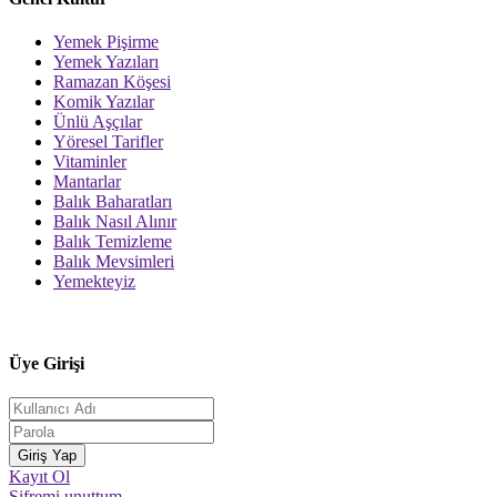
Yemek Pişirme
Yemek Yazıları
Ramazan Köşesi
Komik Yazılar
Ünlü Aşçılar
Yöresel Tarifler
Vitaminler
Mantarlar
Balık Baharatları
Balık Nasıl Alınır
Balık Temizleme
Balık Mevsimleri
Yemekteyiz
Üye Girişi
Kayıt Ol
Şifremi unuttum