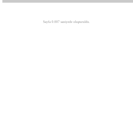
©opyright 2003-2026 MeLTeM.GeN.Tr
Sayfa 0.007 saniyede oluşturuldu.