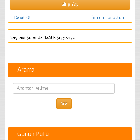
Kayıt Ol
Şifremi unuttum
Sayfayı şu anda
129
kişi geziyor
Arama
Günün Püfü