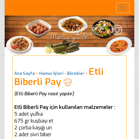
Toggle
naviga
Etli
Ana Sayfa
>
Hamur İşleri - Börekler
>
Biberli Pay
(Etli Biberli Pay nasıl yapılır)
Etli Biberli Pay için kullanılan malzemeler :
5 adet yufka
675 gr kuşbaşı et
2 çorba kaşığı un
2 adet sivri biber