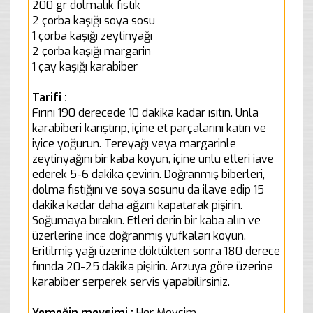
200 gr dolmalık fıstık
2 çorba kaşığı soya sosu
1 çorba kaşığı zeytinyağı
2 çorba kaşığı margarin
1 çay kaşığı karabiber
Tarifi :
Fırını 190 derecede 10 dakika kadar ısıtın. Unla
karabiberi karıştırıp, içine et parçalarını katın ve
iyice yoğurun. Tereyağı veya margarinle
zeytinyağını bir kaba koyun, içine unlu etleri iave
ederek 5-6 dakika çevirin. Doğranmış biberleri,
dolma fıstığını ve soya sosunu da ilave edip 15
dakika kadar daha ağzını kapatarak pişirin.
Soğumaya bırakın. Etleri derin bir kaba alın ve
üzerlerine ince doğranmış yufkaları koyun.
Eritilmiş yağı üzerine döktükten sonra 180 derece
fırında 20-25 dakika pişirin. Arzuya göre üzerine
karabiber serperek servis yapabilirsiniz.
Yemeğin mevsimi :
Her Mevsim