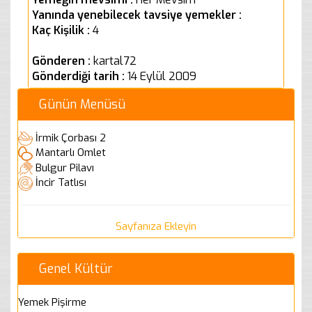
Yanında yenebilecek tavsiye yemekler :
Kaç Kişilik :
4
Gönderen :
kartal72
Gönderdiği tarih :
14 Eylül 2009
Günün Menüsü
İrmik Çorbası 2
Mantarlı Omlet
Bulgur Pilavı
İncir Tatlısı
Sayfanıza Ekleyin
Genel Kültür
Yemek Pişirme