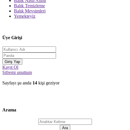
Balık Nasıl Alınır
Balık Temizleme
Balık Mevsimleri
Yemekteyiz
Üye Girişi
Kayıt Ol
Şifremi unuttum
Sayfayı şu anda
14
kişi geziyor
Arama