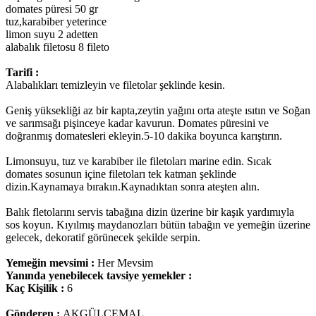
domates püresi 50 gr
tuz,karabiber yeterince
limon suyu 2 adetten
alabalık filetosu 8 fileto
Tarifi :
Alabalıkları temizleyin ve filetolar şeklinde kesin.
Geniş yüksekliği az bir kapta,zeytin yağını orta ateşte ısıtın ve Soğan
ve sarımsağı pişinceye kadar kavurun. Domates püresini ve
doğranmış domatesleri ekleyin.5-10 dakika boyunca karıştırın.
Limonsuyu, tuz ve karabiber ile filetoları marine edin. Sıcak
domates sosunun içine filetoları tek katman şeklinde
dizin.Kaynamaya bırakın.Kaynadıktan sonra ateşten alın.
Balık fletolarını servis tabağına dizin üzerine bir kaşık yardımıyla
sos koyun. Kıyılmış maydanozları bütün tabağın ve yemeğin üzerine
gelecek, dekoratif görünecek şekilde serpin.
Yemeğin mevsimi :
Her Mevsim
Yanında yenebilecek tavsiye yemekler :
Kaç Kişilik :
6
Gönderen :
AKGÜLCEMAL