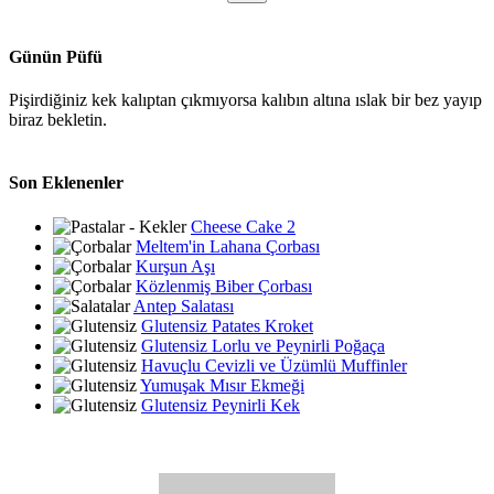
Günün Püfü
Pişirdiğiniz kek kalıptan çıkmıyorsa kalıbın altına ıslak bir bez yayıp
biraz bekletin.
Son Eklenenler
Cheese Cake 2
Meltem'in Lahana Çorbası
Kurşun Aşı
Közlenmiş Biber Çorbası
Antep Salatası
Glutensiz Patates Kroket
Glutensiz Lorlu ve Peynirli Poğaça
Havuçlu Cevizli ve Üzümlü Muffinler
Yumuşak Mısır Ekmeği
Glutensiz Peynirli Kek