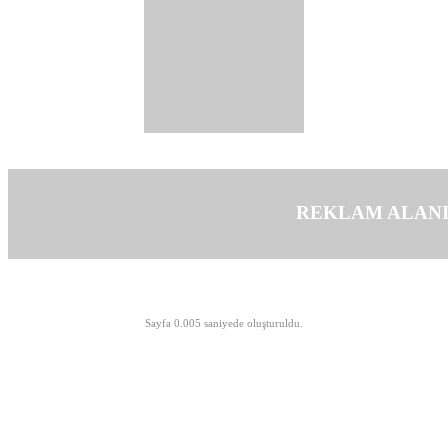
REKLAM ALAN
©opyright 2003-2026 MeLTeM.GeN.Tr
Sayfa 0.005 saniyede oluşturuldu.