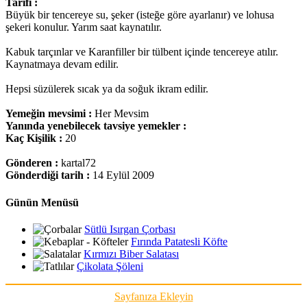
Tarifi :
Büyük bir tencereye su, şeker (isteğe göre ayarlanır) ve lohusa
şekeri konulur. Yarım saat kaynatılır.
Kabuk tarçınlar ve Karanfiller bir tülbent içinde tencereye atılır.
Kaynatmaya devam edilir.
Hepsi süzülerek sıcak ya da soğuk ikram edilir.
Yemeğin mevsimi :
Her Mevsim
Yanında yenebilecek tavsiye yemekler :
Kaç Kişilik :
20
Gönderen :
kartal72
Gönderdiği tarih :
14 Eylül 2009
Günün Menüsü
Sütlü Isırgan Çorbası
Fırında Patatesli Köfte
Kırmızı Biber Salatası
Çikolata Şöleni
Sayfanıza Ekleyin