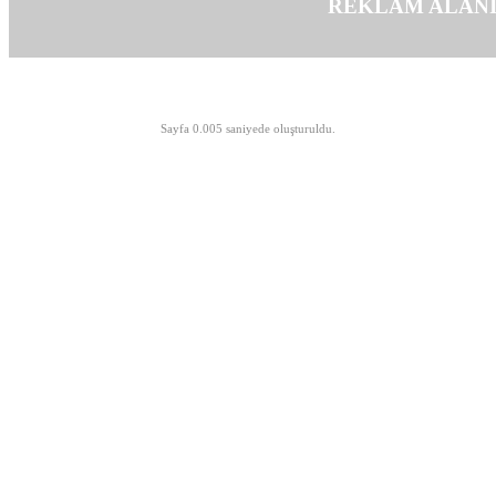
REKLAM ALAN
©opyright 2003-2026 MeLTeM.GeN.Tr
Sayfa 0.005 saniyede oluşturuldu.