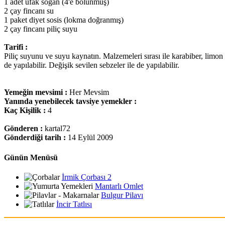
1 adet ufak soğan (4'e bölünmüş)
2 çay fincanı su
1 paket diyet sosis (lokma doğranmış)
2 çay fincanı piliç suyu
Tarifi :
Piliç suyunu ve suyu kaynatın. Malzemeleri sırası ile karabiber, limon s
de yapılabilir. Değişik sevilen sebzeler ile de yapılabilir.
Yemeğin mevsimi :
Her Mevsim
Yanında yenebilecek tavsiye yemekler :
Kaç Kişilik :
4
Gönderen :
kartal72
Gönderdiği tarih :
14 Eylül 2009
Günün Menüsü
İrmik Çorbası 2
Mantarlı Omlet
Bulgur Pilavı
İncir Tatlısı