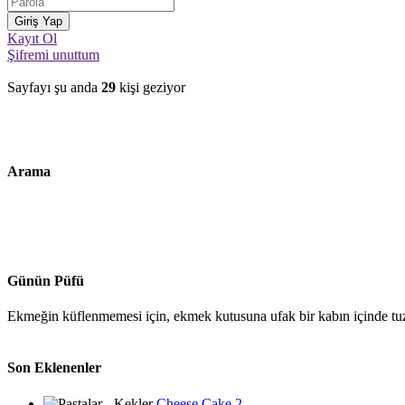
Kayıt Ol
Şifremi unuttum
Sayfayı şu anda
29
kişi geziyor
Arama
Günün Püfü
Ekmeğin küflenmemesi için, ekmek kutusuna ufak bir kabın içinde tuz 
Son Eklenenler
Cheese Cake 2