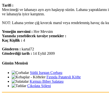
Tarifi :
Mercimeği ve lahanayı ayrı ayrı haşlayıp süzün. Lahana yapraklarını in
ve lahanayla iyice karıştırın.
NOT: Lahana yerine çiğ kıvırcık marul veya rendelenmiş havuç da kull
Yemeğin mevsimi :
Her Mevsim
Yanında yenebilecek tavsiye yemekler :
Kaç Kişilik :
4
Gönderen :
kartal72
Gönderdiği tarih :
14 Eylül 2009
Günün Menüsü
Sütlü Isırgan Çorbası
Fırında Patatesli Köfte
Kırmızı Biber Salatası
Çikolata Şöleni