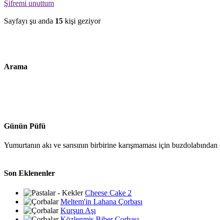
Şifremi unuttum
Sayfayı şu anda
15
kişi geziyor
Arama
Günün Püfü
Yumurtanın akı ve sarısının birbirine karışmaması için buzdolabından ç
Son Eklenenler
Cheese Cake 2
Meltem'in Lahana Çorbası
Kurşun Aşı
Közlenmiş Biber Çorbası