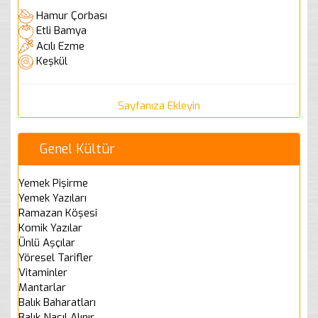
Hamur Çorbası
Etli Bamya
Acılı Ezme
Keşkül
Sayfanıza Ekleyin
Genel Kültür
Yemek Pişirme
Yemek Yazıları
Ramazan Köşesi
Komik Yazılar
Ünlü Aşçılar
Yöresel Tarifler
Vitaminler
Mantarlar
Balık Baharatları
Balık Nasıl Alınır