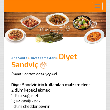
Toggle
naviga
Diyet
Ana Sayfa
>
Diyet Yemekleri
>
Sandviç
(Diyet Sandviç nasıl yapılır)
Diyet Sandviç için kullanılan malzemeler :
2 dilim kepekli ekmek
1 dilim soğuk et
1 çay kaşığı kekik
1 dilim cheddar peynir