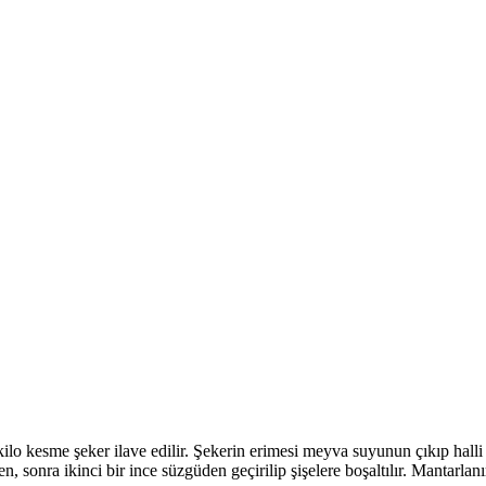
o kesme şeker ilave edilir. Şekerin erimesi meyva suyunun çıkıp halli iç
onra ikinci bir ince süzgüden geçirilip şişelere boşaltılır. Mantarlanır,