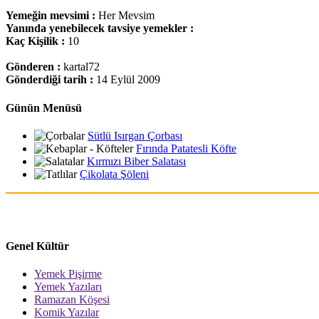
Yemeğin mevsimi :
Her Mevsim
Yanında yenebilecek tavsiye yemekler :
Kaç Kişilik :
10
Gönderen :
kartal72
Gönderdiği tarih :
14 Eylül 2009
Günün Menüsü
Sütlü Isırgan Çorbası
Fırında Patatesli Köfte
Kırmızı Biber Salatası
Çikolata Şöleni
Genel Kültür
Yemek Pişirme
Yemek Yazıları
Ramazan Köşesi
Komik Yazılar