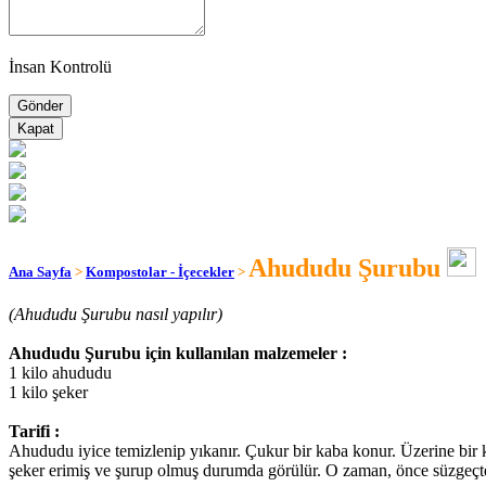
İnsan Kontrolü
Kapat
Ahududu Şurubu
Ana Sayfa
>
Kompostolar - İçecekler
>
(Ahududu Şurubu nasıl yapılır)
Ahududu Şurubu için kullanılan malzemeler :
1 kilo ahududu
1 kilo şeker
Tarifi :
Ahududu iyice temizlenip yıkanır. Çukur bir kaba konur. Üzerine bir kil
şeker erimiş ve şurup olmuş durumda görülür. O zaman, önce süzgeçten, s