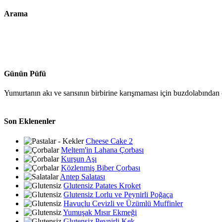
Arama
Günün Püfü
Yumurtanın akı ve sarısının birbirine karışmaması için buzdolabından ç
Son Eklenenler
Cheese Cake 2
Meltem'in Lahana Çorbası
Kurşun Aşı
Közlenmiş Biber Çorbası
Antep Salatası
Glutensiz Patates Kroket
Glutensiz Lorlu ve Peynirli Poğaça
Havuçlu Cevizli ve Üzümlü Muffinler
Yumuşak Mısır Ekmeği
Glutensiz Peynirli Kek