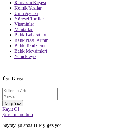
Ramazan Köşesi
Komik Yazılar
Ünlü Aşçılar
Yöresel Tarifler
Vitaminler
Mantarlar
Balık Baharatları
Balık Nasıl Alınır
Balık Temizleme
Balık Mevsimleri
Yemekteyiz
Üye Girişi
Kayıt Ol
Şifremi unuttum
Sayfayı şu anda
11
kişi geziyor