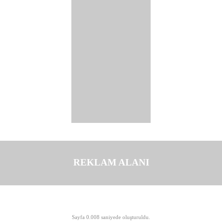
REKLAM ALANI
©opyright 2003-2026 MeLTeM.GeN.Tr
Sayfa 0.008 saniyede oluşturuldu.