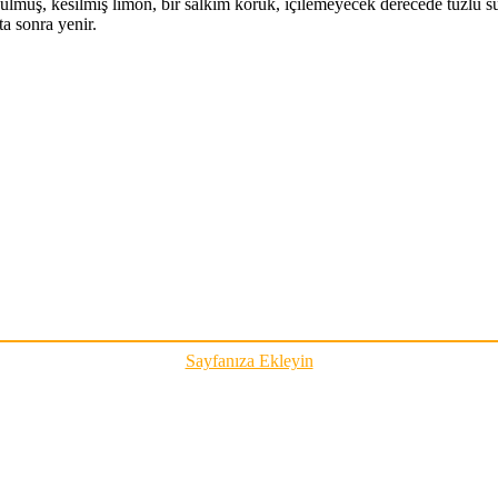
oyulmuş, kesilmiş limon, bir salkım koruk, içilemeyecek derecede tuzlu 
ta sonra yenir.
Sayfanıza Ekleyin