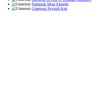
Yumuşak Mısır Ekmeği
Glutensiz Peynirli Kek