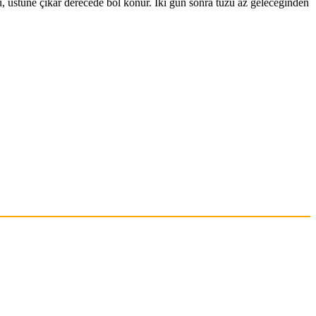
su, üstüne çıkar derecede bol konur. İki gün sonra tuzu az geleceğinden