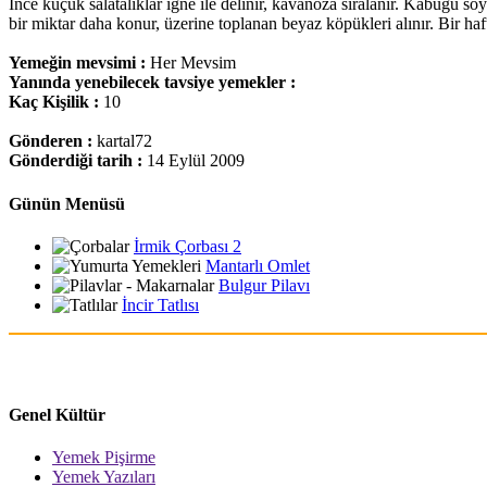
İnce küçük salatalıklar iğne ile delinir, kavanoza sıralanır. Kabuğu s
bir miktar daha konur, üzerine toplanan beyaz köpükleri alınır. Bir haf
Yemeğin mevsimi :
Her Mevsim
Yanında yenebilecek tavsiye yemekler :
Kaç Kişilik :
10
Gönderen :
kartal72
Gönderdiği tarih :
14 Eylül 2009
Günün Menüsü
İrmik Çorbası 2
Mantarlı Omlet
Bulgur Pilavı
İncir Tatlısı
Genel Kültür
Yemek Pişirme
Yemek Yazıları