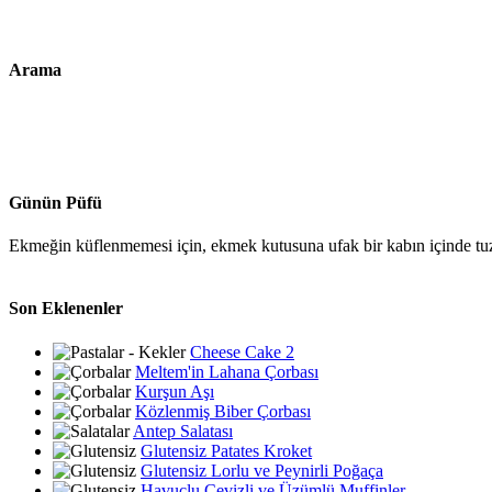
Arama
Günün Püfü
Ekmeğin küflenmemesi için, ekmek kutusuna ufak bir kabın içinde tuz 
Son Eklenenler
Cheese Cake 2
Meltem'in Lahana Çorbası
Kurşun Aşı
Közlenmiş Biber Çorbası
Antep Salatası
Glutensiz Patates Kroket
Glutensiz Lorlu ve Peynirli Poğaça
Havuçlu Cevizli ve Üzümlü Muffinler