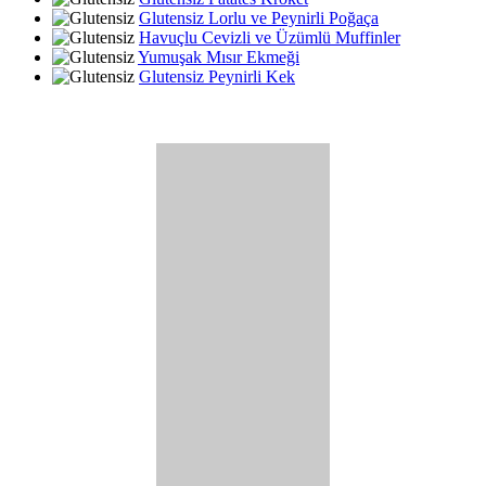
Glutensiz Lorlu ve Peynirli Poğaça
Havuçlu Cevizli ve Üzümlü Muffinler
Yumuşak Mısır Ekmeği
Glutensiz Peynirli Kek