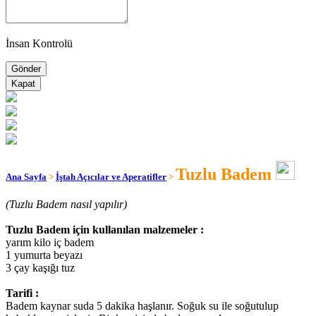
İnsan Kontrolü
Kapat
Tuzlu Badem
Ana Sayfa
>
İştah Açıcılar ve Aperatifler
>
(Tuzlu Badem nasıl yapılır)
Tuzlu Badem için kullanılan malzemeler :
yarım kilo iç badem
1 yumurta beyazı
3 çay kaşığı tuz
Tarifi :
Badem kaynar suda 5 dakika haşlanır. Soğuk su ile soğutulup