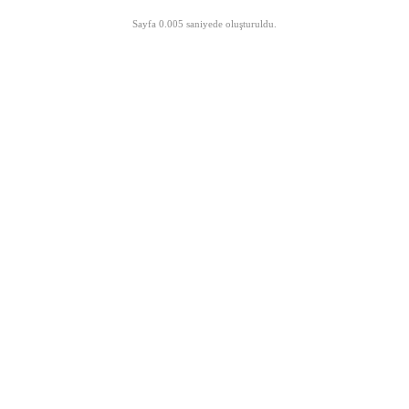
©opyright 2003-2026 MeLTeM.GeN.Tr
Sayfa 0.005 saniyede oluşturuldu.