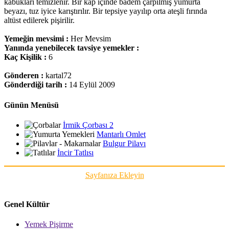
kabukları temizlenir. Bir kap içinde badem çarpılmış yumurta
beyazı, tuz iyice karıştırılır. Bir tepsiye yayılıp orta ateşli fırında
altüst edilerek pişirilir.
Yemeğin mevsimi :
Her Mevsim
Yanında yenebilecek tavsiye yemekler :
Kaç Kişilik :
6
Gönderen :
kartal72
Gönderdiği tarih :
14 Eylül 2009
Günün Menüsü
İrmik Çorbası 2
Mantarlı Omlet
Bulgur Pilavı
İncir Tatlısı
Sayfanıza Ekleyin
Genel Kültür
Yemek Pişirme