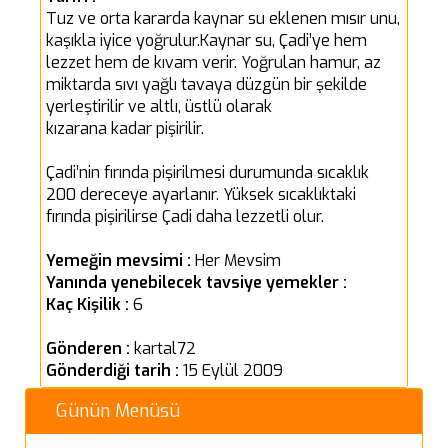
Tuz ve orta kararda kaynar su eklenen mısır unu,
kaşıkla iyice yoğrulur.Kaynar su, Çadi’ye hem
lezzet hem de kıvam verir. Yoğrulan hamur, az
miktarda sıvı yağlı tavaya düzgün bir şekilde
yerleştirilir ve altlı, üstlü olarak
kızarana kadar pişirilir.
Çadi’nin fırında pişirilmesi durumunda sıcaklık
200 dereceye ayarlanır. Yüksek sıcaklıktaki
fırında pişirilirse Çadi daha lezzetli olur.
Yemeğin mevsimi :
Her Mevsim
Yanında yenebilecek tavsiye yemekler :
Kaç Kişilik :
6
Gönderen :
kartal72
Gönderdiği tarih :
15 Eylül 2009
Günün Menüsü