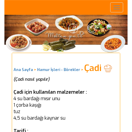
Toggle
naviga
Çadi
Ana Sayfa
>
Hamur İşleri - Börekler
>
(Çadi nasıl yapılır)
Çadi için kullanılan malzemeler :
4 su bardağı mısır unu
1 çorba kaşığı
tuz
4,5 su bardağı kaynar su
Tarifi :