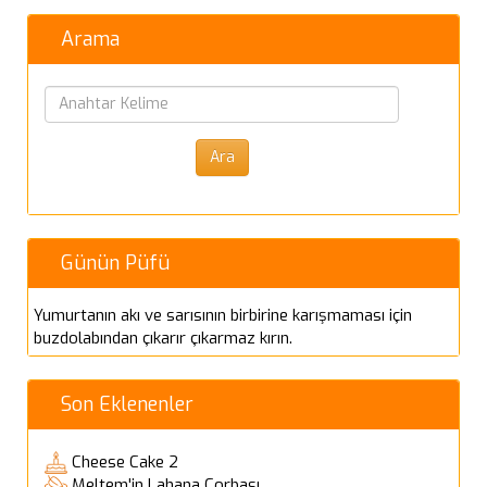
Arama
Günün Püfü
Yumurtanın akı ve sarısının birbirine karışmaması için
buzdolabından çıkarır çıkarmaz kırın.
Son Eklenenler
Cheese Cake 2
Meltem'in Lahana Çorbası