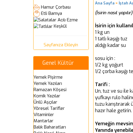
Ana Sayfa
>
İştah A
Hamur Çorbası
(İsirin nasıl yapılır)
Etli Bamya
Acılı Ezme
İsirin için kulla
Keşkül
1 kg un
1 tatlı kaşığı tuz
Sayfanıza Ekleyin
aldığı kadar su
sosu için :
Genel Kültür
1/2 kg yoğurt
1/2 çorba kaşığı t
Yemek Pişirme
Yemek Yazıları
Tarifi :
Ramazan Köşesi
Un, tuz ve su ile 
Komik Yazılar
yufkayı rulo halin
Ünlü Aşçılar
tuzu karıştırarak 
Yöresel Tarifler
hazır hale getirin.
Vitaminler
Mantarlar
Yemeğin mevsim
Balık Baharatları
Yanında yenebile