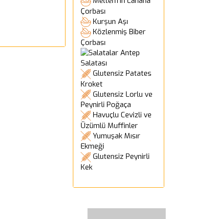
Meltem'in Lahana
Çorbası
Kurşun Aşı
Közlenmiş Biber
Çorbası
Antep
Salatası
Glutensiz Patates
Kroket
Glutensiz Lorlu ve
Peynirli Poğaça
Havuçlu Cevizli ve
Üzümlü Muffinler
Yumuşak Mısır
Ekmeği
Glutensiz Peynirli
Kek