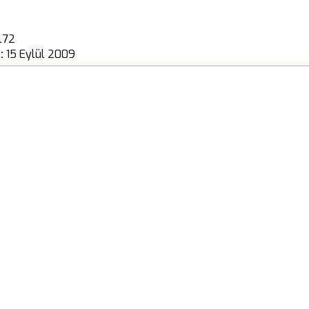
l72
 :
15 Eylül 2009