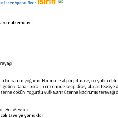
İsirin
çıcılar ve Aperatifler
>
nılan malzemeler :
ereyağı
katı bir hamur yoğurun. Hamuru eşit parçalara ayırıp yufka elde 
e getirin. Daha sonra 1,5 cm eninde kesip dikey olarak tepsiye d
üzerine dökün. Yoğurtlu yufkaların üzerine kızdırılmış tereyağı
i :
Her Mevsim
cek tavsiye yemekler :