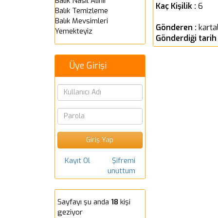
Balık Nasıl Alınır
Kaç Kişilik :
6
Balık Temizleme
Balık Mevsimleri
Gönderen :
karta
Yemekteyiz
Gönderdiği tarih
Üye Girişi
Kayıt Ol
Şifremi
unuttum
Sayfayı şu anda
18
kişi
geziyor