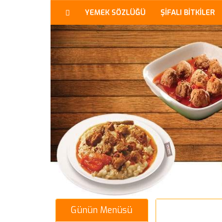
YEMEK SÖZLÜĞÜ
ŞİFALI BİTKİLER
Günün Menüsü