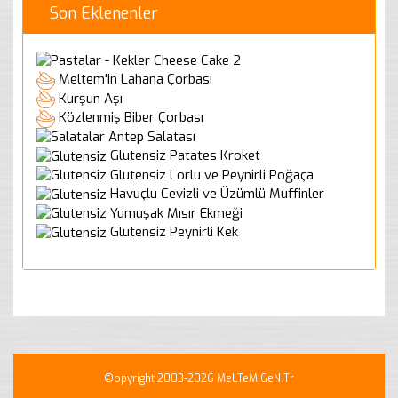
Son Eklenenler
Cheese Cake 2
Meltem'in Lahana Çorbası
Kurşun Aşı
Közlenmiş Biber Çorbası
Antep Salatası
Glutensiz Patates Kroket
Glutensiz Lorlu ve Peynirli Poğaça
Havuçlu Cevizli ve Üzümlü Muffinler
Yumuşak Mısır Ekmeği
Glutensiz Peynirli Kek
©opyright 2003-2026 MeLTeM.GeN.Tr