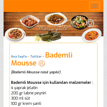
Toggle
naviga
Bademli
Ana Sayfa
>
Tatlılar
>
Mousse
(Bademli Mousse nasıl yapılır)
Bademli Mousse için kullanılan malzemeler :
4 yaprak jelatin
200 gr labne peyniri
300 ml süt
100 gr krem şanti