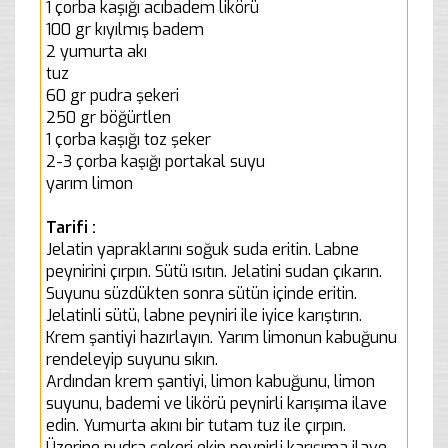
1 çorba kaşığı acıbadem likörü
100 gr kıyılmış badem
2 yumurta akı
tuz
60 gr pudra şekeri
250 gr böğürtlen
1 çorba kaşığı toz şeker
2-3 çorba kaşığı portakal suyu
yarım limon
Tarifi :
Jelatin yapraklarını soğuk suda eritin. Labne
peynirini çırpın. Sütü ısıtın. Jelatini sudan çıkarın.
Suyunu süzdükten sonra sütün içinde eritin.
Jelatinli sütü, labne peyniri ile iyice karıştırın.
Krem şantiyi hazırlayın. Yarım limonun kabuğunu
rendeleyip suyunu sıkın.
Ardından krem şantiyi, limon kabuğunu, limon
suyunu, bademi ve likörü peynirli karışıma ilave
edin. Yumurta akını bir tutam tuz ile çırpın.
Üzerine pudra şekeri ekip peynirli karışıma ilave