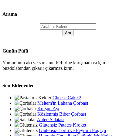
Arama
Günün Püfü
Yumurtanın akı ve sarısının birbirine karışmaması için
buzdolabından çıkarır çıkarmaz kırın.
Son Eklenenler
Cheese Cake 2
Meltem'in Lahana Çorbası
Kurşun Aşı
Közlenmiş Biber Çorbası
Antep Salatası
Glutensiz Patates Kroket
Glutensiz Lorlu ve Peynirli Poğaça
Havuçlu Cevizli ve Üzümlü Muffinler