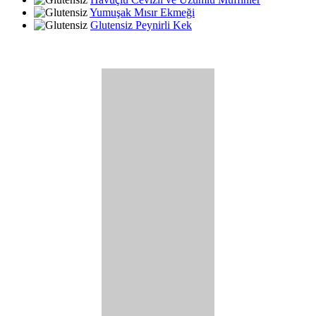
Yumuşak Mısır Ekmeği
Glutensiz Peynirli Kek