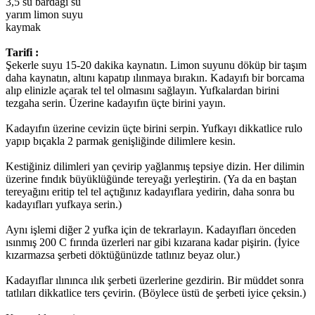
3,5 su bardağı su
yarım limon suyu
kaymak
Tarifi :
Şekerle suyu 15-20 dakika kaynatın. Limon suyunu döküp bir taşım
daha kaynatın, altını kapatıp ılınmaya bırakın. Kadayıfı bir borcama
alıp elinizle açarak tel tel olmasını sağlayın. Yufkalardan birini
tezgaha serin. Üzerine kadayıfın üçte birini yayın.
Kadayıfın üzerine cevizin üçte birini serpin. Yufkayı dikkatlice rulo
yapıp bıçakla 2 parmak genişliğinde dilimlere kesin.
Kestiğiniz dilimleri yan çevirip yağlanmış tepsiye dizin. Her dilimin
üzerine fındık büyüklüğünde tereyağı yerleştirin. (Ya da en baştan
tereyağını eritip tel tel açtığınız kadayıflara yedirin, daha sonra bu
kadayıfları yufkaya serin.)
Aynı işlemi diğer 2 yufka için de tekrarlayın. Kadayıfları önceden
ısınmış 200 C fırında üzerleri nar gibi kızarana kadar pişirin. (İyice
kızarmazsa şerbeti döktüğünüzde tatlınız beyaz olur.)
Kadayıflar ılınınca ılık şerbeti üzerlerine gezdirin. Bir müddet sonra
tatlıları dikkatlice ters çevirin. (Böylece üstü de şerbeti iyice çeksin.)