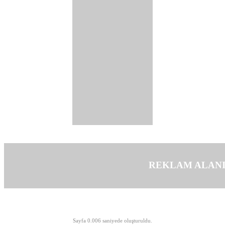
REKLAM ALAN
©opyright 2003-2026 MeLTeM.GeN.Tr
Sayfa 0.006 saniyede oluşturuldu.