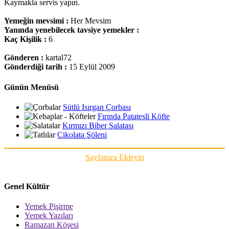
Kaymakla servis yapın.
Yemeğin mevsimi :
Her Mevsim
Yanında yenebilecek tavsiye yemekler :
Kaç Kişilik :
6
Gönderen :
kartal72
Gönderdiği tarih :
15 Eylül 2009
Günün Menüsü
Sütlü Isırgan Çorbası
Fırında Patatesli Köfte
Kırmızı Biber Salatası
Çikolata Şöleni
Sayfanıza Ekleyin
Genel Kültür
Yemek Pişirme
Yemek Yazıları
Ramazan Köşesi