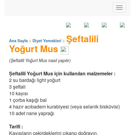
Toggle
navigati
Şeftalili
Ana Sayfa
>
Diyet Yemekleri
>
Yoğurt Mus
(Şeftalili Yoğurt Mus nasıl yapılır)
Şeftalili Yoğurt Mus için kullanılan malzemeler :
2 su bardağı light yoğurt
3 şeftali
10 kayısı
1 çorba kaşığı bal
4 hazır acıbadem kurabiyesi (veya selanik bisküvisi)
10 adet nane yaprağı
Tarifi :
Kayısıların çekirdeklerini çıkarıp doğrayın.