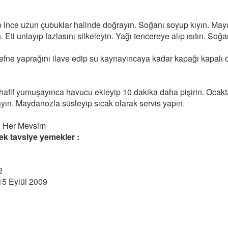
p ince uzun çubuklar halinde doğrayın. Soğanı soyup kıyın. Ma
 Eti unlayıp fazlasını silkeleyin. Yağı tencereye alıp ısıtın. Soğa
efne yaprağını ilave edip su kaynayıncaya kadar kapağı kapalı o
r hafif yumuşayınca havucu ekleyip 10 dakika daha pişirin. Ocakt
yın. Maydanozla süsleyip sıcak olarak servis yapın.
:
Her Mevsim
k tavsiye yemekler :
2
15 Eylül 2009