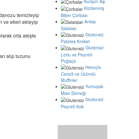
Kurşun Aşı
Közlenmiş
ydanozu temizleyip
Biber Çorbası
Antep
n ve etleri ekleyip
Salatası
Glutensiz
larak orta ateşte
Patates Kroket
Glutensiz
Lorlu ve Peynirli
an alıp tuzunu
Poğaça
Havuçlu
Cevizli ve Üzümlü
Muffinler
Yumuşak
Mısır Ekmeği
Glutensiz
Peynirli Kek