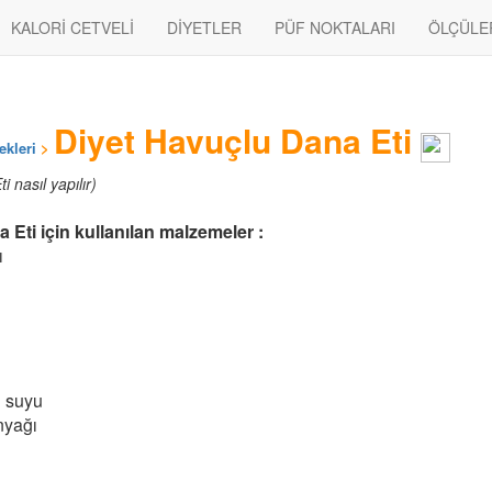
KALORİ CETVELİ
DİYETLER
PÜF NOKTALARI
ÖLÇÜLE
Diyet Havuçlu Dana Eti
ekleri
>
 nasıl yapılır)
 Eti için kullanılan malzemeler :
ı
n suyu
nyağı