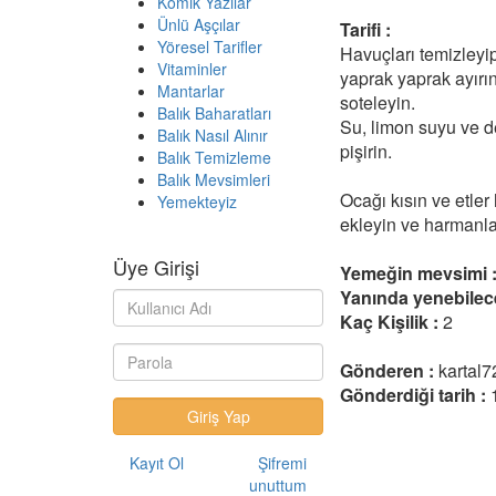
Komik Yazılar
Ünlü Aşçılar
Tarifi :
Yöresel Tarifler
Havuçları temizleyi
Vitaminler
yaprak yaprak ayırın.
Mantarlar
soteleyin.
Balık Baharatları
Su, limon suyu ve d
Balık Nasıl Alınır
pişirin.
Balık Temizleme
Balık Mevsimleri
Ocağı kısın ve etle
Yemekteyiz
ekleyin ve harmanla
Üye Girişi
Yemeğin mevsimi 
Yanında yenebilece
Kaç Kişilik :
2
Gönderen :
kartal7
Gönderdiği tarih :
Kayıt Ol
Şifremi
unuttum