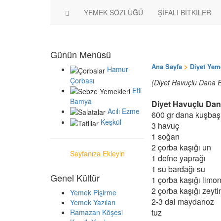
YEMEK SÖZLÜĞÜ
ŞİFALI BİTKİLER
Günün Menüsü
Ana Sayfa
>
Diyet Yem
Hamur
Çorbası
(Diyet Havuçlu Dana Eti
Etli
Bamya
Diyet Havuçlu Dana
Acılı Ezme
600 gr dana kuşbaş
Keşkül
3 havuç
1 soğan
2 çorba kaşığı un
Sayfanıza Ekleyin
1 defne yaprağı
1 su bardağı su
Genel Kültür
1 çorba kaşığı limo
2 çorba kaşığı zeyti
Yemek Pişirme
2-3 dal maydanoz
Yemek Yazıları
tuz
Ramazan Köşesi