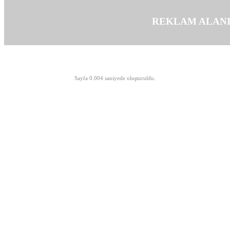
REKLAM ALAN
©opyright 2003-2026 MeLTeM.GeN.Tr
Sayfa 0.004 saniyede oluşturuldu.