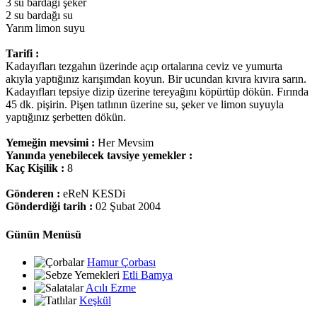
3 su bardağı şeker
2 su bardağı su
Yarım limon suyu
Tarifi :
Kadayıfları tezgahın üzerinde açıp ortalarına ceviz ve yumurta
akıyla yaptığınız karışımdan koyun. Bir ucundan kıvıra kıvıra sarın.
Kadayıfları tepsiye dizip üzerine tereyağını köpürtüp dökün. Fırında
45 dk. pişirin. Pişen tatlının üzerine su, şeker ve limon suyuyla
yaptığınız şerbetten dökün.
Yemeğin mevsimi :
Her Mevsim
Yanında yenebilecek tavsiye yemekler :
Kaç Kişilik :
8
Gönderen :
eReN KESDi
Gönderdiği tarih :
02 Şubat 2004
Günün Menüsü
Hamur Çorbası
Etli Bamya
Acılı Ezme
Keşkül