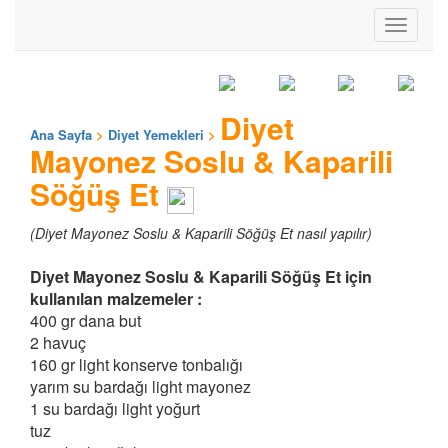
Toggle
navigati
Diyet
Ana Sayfa
>
Diyet Yemekleri
>
Mayonez Soslu & Kaparili
Söğüş Et
(Diyet Mayonez Soslu & Kaparili Söğüş Et nasıl yapılır)
Diyet Mayonez Soslu & Kaparili Söğüş Et için
kullanılan malzemeler :
400 gr dana but
2 havuç
160 gr light konserve tonbalığı
yarım su bardağı light mayonez
1 su bardağı light yoğurt
tuz