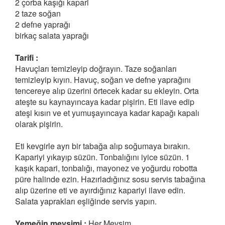
2 çorba kaşığı kapari
2 taze soğan
2 defne yaprağı
birkaç salata yaprağı
Tarifi :
Havuçları temizleyip doğrayın. Taze soğanları
temizleyip kıyın. Havuç, soğan ve defne yaprağını
tencereye alıp üzerini örtecek kadar su ekleyin. Orta
ateşte su kaynayıncaya kadar pişirin. Eti ilave edip
ateşi kısın ve et yumuşayıncaya kadar kapağı kapalı
olarak pişirin.
Eti kevgirle ayrı bir tabağa alıp soğumaya bırakın.
Kapariyi yıkayıp süzün. Tonbalığını iyice süzün. 1
kaşık kapari, tonbalığı, mayonez ve yoğurdu robotta
püre halinde ezin. Hazırladığınız sosu servis tabağına
alıp üzerine eti ve ayırdığınız kapariyi ilave edin.
Salata yaprakları eşliğinde servis yapın.
Yemeğin mevsimi :
Her Mevsim