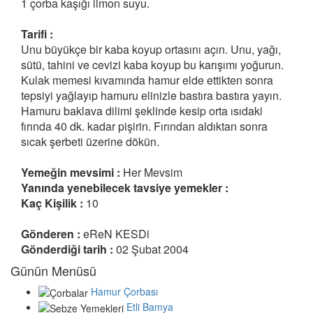
1 çorba kaşığı limon suyu.
Tarifi :
Unu büyükçe bir kaba koyup ortasını açın. Unu, yağı,
sütü, tahini ve cevizi kaba koyup bu karışımı yoğurun.
Kulak memesi kıvamında hamur elde ettikten sonra
tepsiyi yağlayıp hamuru elinizle bastıra bastıra yayın.
Hamuru baklava dilimi şeklinde kesip orta ısıdaki
fırında 40 dk. kadar pişirin. Fırından aldıktan sonra
sıcak şerbeti üzerine dökün.
Yemeğin mevsimi :
Her Mevsim
Yanında yenebilecek tavsiye yemekler :
Kaç Kişilik :
10
Gönderen :
eReN KESDi
Gönderdiği tarih :
02 Şubat 2004
Günün Menüsü
Hamur Çorbası
Etli Bamya