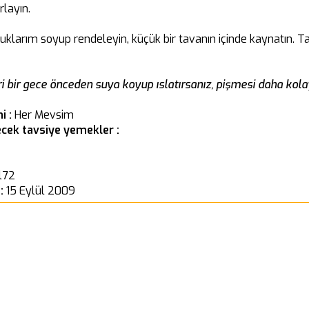
layın.
klarım soyup rendeleyin, küçük bir tavanın içinde kaynatın. Tah
i bir gece önceden suya koyup ıslatırsanız, pişmesi daha kolay
i :
Her Mevsim
cek tavsiye yemekler :
l72
 :
15 Eylül 2009