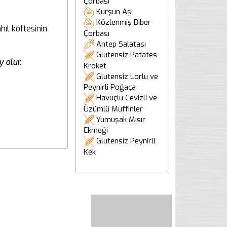
Çorbası
Kurşun Aşı
Közlenmiş Biber
ıl köftesinin
Çorbası
Antep Salatası
Glutensiz Patates
 olur.
Kroket
Glutensiz Lorlu ve
Peynirli Poğaça
Havuçlu Cevizli ve
Üzümlü Muffinler
Yumuşak Mısır
Ekmeği
Glutensiz Peynirli
Kek