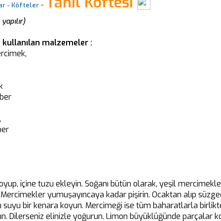
Tahıl Köftesi
r - Köfteler
>
 yapılır)
n kullanılan malzemeler :
ercimek,
k
iber
,
ber
yup, içine tuzu ekleyin. Soğanı bütün olarak, yeşil mercimekle 
Mercimekler yumuşayıncaya kadar pişirin. Ocaktan alıp süzgeç
 suyu bir kenara koyun. Mercimeği ise tüm baharatlarla birlik
ın. Dilerseniz elinizle yoğurun. Limon büyüklüğünde parçalar ko