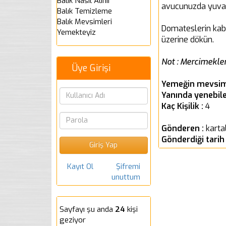
Balık Nasıl Alınır
avucunuzda yuvar
Balık Temizleme
Balık Mevsimleri
Domateslerin kabu
Yemekteyiz
üzerine dökün.
Not : Mercimekler
Üye Girişi
Yemeğin mevsim
Yanında yenebile
Kaç Kişilik :
4
Gönderen :
karta
Gönderdiği tarih
Kayıt Ol
Şifremi
unuttum
Sayfayı şu anda
24
kişi
geziyor