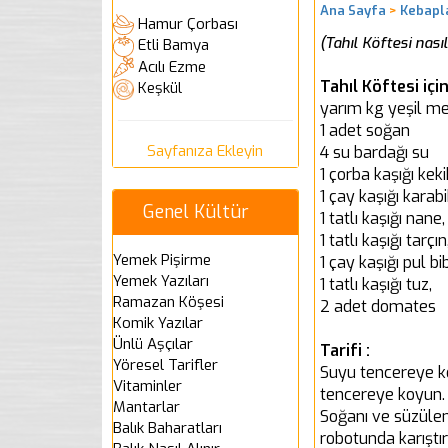
Ana Sayfa
>
Kebapla
Hamur Çorbası
(Tahıl Köftesi nasıl
Etli Bamya
Acılı Ezme
Tahıl Köftesi içi
Keşkül
yarım kg yeşil m
1 adet soğan
Sayfanıza Ekleyin
4 su bardağı su
1 çorba kaşığı keki
1 çay kaşığı karab
Genel Kültür
1 tatlı kaşığı nane,
1 tatlı kaşığı tarçın
Yemek Pişirme
1 çay kaşığı pul bi
Yemek Yazıları
1 tatlı kaşığı tuz,
Ramazan Köşesi
2 adet domates
Komik Yazılar
Ünlü Aşçılar
Tarifi :
Yöresel Tarifler
Suyu tencereye ko
Vitaminler
tencereye koyun. 
Mantarlar
Soğanı ve süzülen
Balık Baharatları
robotunda karıştır