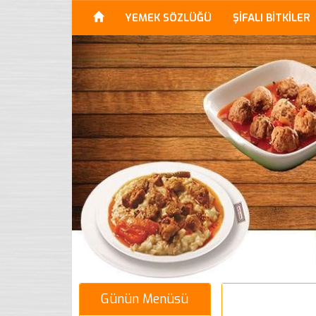
YEMEK SÖZLÜĞÜ
ŞİFALI BİTKİLER
Günün Menüsü