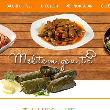
KALORİ CETVELİ
DİYETLER
PÜF NOKTALARI
ÖLÇ