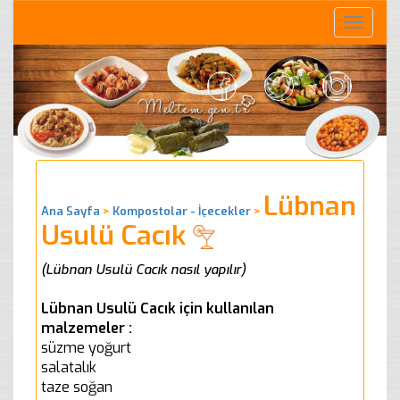
Toggle
naviga
Lübnan
Ana Sayfa
>
Kompostolar - İçecekler
>
Usulü Cacık
(Lübnan Usulü Cacık nasıl yapılır)
Lübnan Usulü Cacık için kullanılan
malzemeler :
süzme yoğurt
salatalık
taze soğan