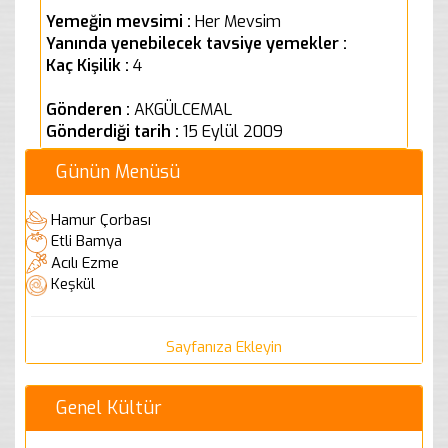
Yemeğin mevsimi :
Her Mevsim
Yanında yenebilecek tavsiye yemekler :
Kaç Kişilik :
4
Gönderen :
AKGÜLCEMAL
Gönderdiği tarih :
15 Eylül 2009
Günün Menüsü
Hamur Çorbası
Etli Bamya
Acılı Ezme
Keşkül
Sayfanıza Ekleyin
Genel Kültür