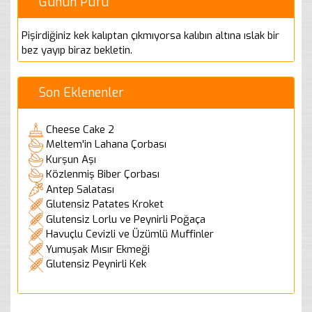
Günün Püfü
Pişirdiğiniz kek kalıptan çıkmıyorsa kalıbın altına ıslak bir
bez yayıp biraz bekletin.
Son Eklenenler
Cheese Cake 2
Meltem'in Lahana Çorbası
Kurşun Aşı
Közlenmiş Biber Çorbası
Antep Salatası
Glutensiz Patates Kroket
Glutensiz Lorlu ve Peynirli Poğaça
Havuçlu Cevizli ve Üzümlü Muffinler
Yumuşak Mısır Ekmeği
Glutensiz Peynirli Kek