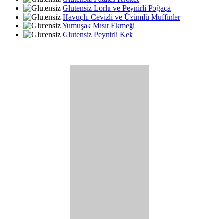
Glutensiz Lorlu ve Peynirli Poğaça
Havuçlu Cevizli ve Üzümlü Muffinler
Yumuşak Mısır Ekmeği
Glutensiz Peynirli Kek