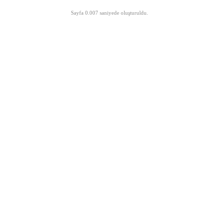
©opyright 2003-2026 MeLTeM.GeN.Tr
Sayfa 0.007 saniyede oluşturuldu.