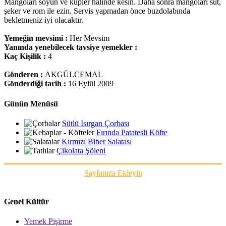
Mangoları soyun ve küpler halinde kesin. Daha sonra mangoları süt,
şeker ve rom ile ezin. Servis yapmadan önce buzdolabında
bekletmeniz iyi olacaktır.
Yemeğin mevsimi :
Her Mevsim
Yanında yenebilecek tavsiye yemekler :
Kaç Kişilik :
4
Gönderen :
AKGÜLCEMAL
Gönderdiği tarih :
16 Eylül 2009
Günün Menüsü
Sütlü Isırgan Çorbası
Fırında Patatesli Köfte
Kırmızı Biber Salatası
Çikolata Şöleni
Sayfanıza Ekleyin
Genel Kültür
Yemek Pişirme