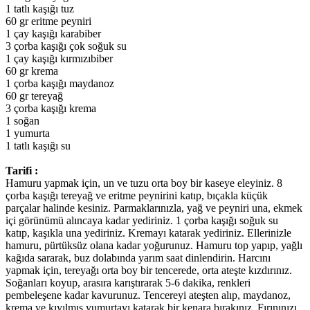
1 tatlı kaşığı tuz
60 gr eritme peyniri
1 çay kaşığı karabiber
3 çorba kaşığı çok soğuk su
1 çay kaşığı kırmızıbiber
60 gr krema
1 çorba kaşığı maydanoz
60 gr tereyağ
3 çorba kaşığı krema
1 soğan
1 yumurta
1 tatlı kaşığı su
Tarifi :
Hamuru yapmak için, un ve tuzu orta boy bir kaseye eleyiniz. 8
çorba kaşığı tereyağ ve eritme peynirini katıp, bıçakla küçük
parçalar halinde kesiniz. Parmaklarınızla, yağ ve peyniri una, ekmek
içi görünümü alıncaya kadar yediriniz. 1 çorba kaşığı soğuk su
katıp, kaşıkla una yediriniz. Kremayı katarak yediriniz. Ellerinizle
hamuru, pürtüksüz olana kadar yoğurunuz. Hamuru top yapıp, yağlı
kağıda sararak, buz dolabında yarım saat dinlendirin. Harcını
yapmak için, tereyağı orta boy bir tencerede, orta ateşte kızdırınız.
Soğanları koyup, arasıra karıştırarak 5-6 dakika, renkleri
pembeleşene kadar kavurunuz. Tencereyi ateşten alıp, maydanoz,
krema ve kıyılmış yumurtayı katarak bir kenara bırakınız. Fırınınızı