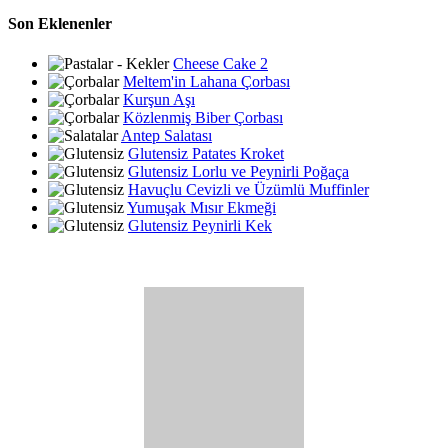
Son Eklenenler
Cheese Cake 2
Meltem'in Lahana Çorbası
Kurşun Aşı
Közlenmiş Biber Çorbası
Antep Salatası
Glutensiz Patates Kroket
Glutensiz Lorlu ve Peynirli Poğaça
Havuçlu Cevizli ve Üzümlü Muffinler
Yumuşak Mısır Ekmeği
Glutensiz Peynirli Kek