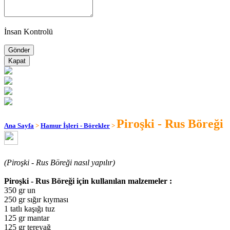
İnsan Kontrolü
Kapat
Piroşki - Rus Böreği
Ana Sayfa
>
Hamur İşleri - Börekler
>
(Piroşki - Rus Böreği nasıl yapılır)
Piroşki - Rus Böreği için kullanılan malzemeler :
350 gr un
250 gr sığır kıyması
1 tatlı kaşığı tuz
125 gr mantar
125 gr tereyağ