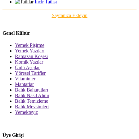
İncir Tatlısı
Sayfanıza Ekleyin
Genel Kültür
Yemek Pişirme
Yemek Yazıları
Ramazan Köşesi
Komik Yazılar
Ünlü Aşçılar
Yöresel Tarifler
Vitaminler
Mantarlar
Balık Baharatları
Balık Nasıl Alınır
Balık Temizleme
Balık Mevsimleri
Yemekteyiz
Üye Girişi