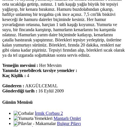
orta sıcaklığa getirip, ısıtınız. 1 tatlı kaşığı yağla büyük bir tepsiyi
yağlayıp, bir kenara bırakınız. Hamuru buzdolabından çıkarıp,
hafifçe unlanmış bir tezgahta çok ince açınız. 7,5 cm'lik bisküvi
keseceği ile hamuru daireler biçiminde kesiniz. Her hamur
yuvarlağının ortasına, harçtan 1 tatlı kaşığı koyunuz. Yumurta ve
suyu, bir fincanda karıştırıp, hamurların kenarlarını bu karışımla
ıslatınız. Hamurları yarım daire biçiminde katlayıp, kenarlarını
çatalla bastırarak yapıştırınız. Börekleri tepsiye yerleştirip, üstlerine
kalan yumurtayı sürünüz. Börekleri, fırında 20 dakika, renkleri nar
gibi olana kadar pişiriniz. Tepsiyi fırından alıp, börekleri sıcak olarak
ya da tel ızgarada soğuttuktan sonra servis ediniz.
Yemeğin mevsimi :
Her Mevsim
Yanında yenebilecek tavsiye yemekler :
Kaç Kişilik :
4
Gönderen :
AKGÜLCEMAL
Gönderdiği tarih :
16 Eylül 2009
Günün Menüsü
İrmik Çorbası 2
Mantarlı Omlet
Bulgur Pilavı