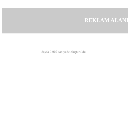
REKLAM ALAN
©opyright 2003-2026 MeLTeM.GeN.Tr
Sayfa 0.007 saniyede oluşturuldu.