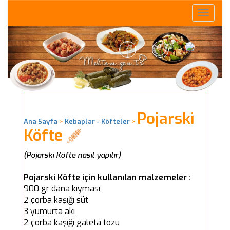
Toggle
naviga
Pojarski
Ana Sayfa
>
Kebaplar - Köfteler
>
Köfte
(Pojarski Köfte nasıl yapılır)
Pojarski Köfte için kullanılan malzemeler :
900 gr dana kıyması
2 çorba kaşığı süt
3 yumurta akı
2 çorba kaşığı galeta tozu