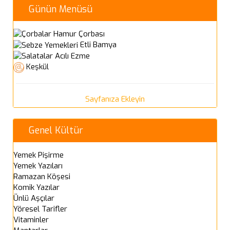
Günün Menüsü
Hamur Çorbası
Etli Bamya
Acılı Ezme
Keşkül
Sayfanıza Ekleyin
Genel Kültür
Yemek Pişirme
Yemek Yazıları
Ramazan Köşesi
Komik Yazılar
Ünlü Aşçılar
Yöresel Tarifler
Vitaminler