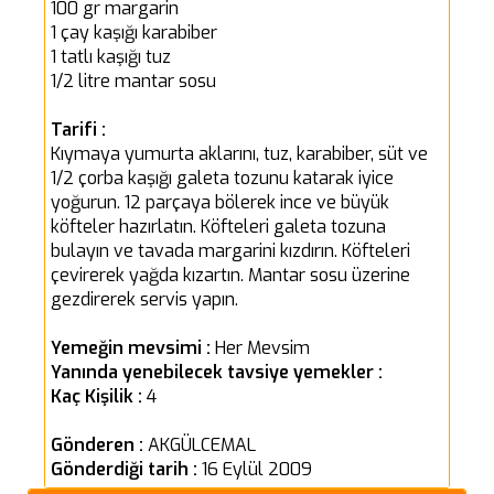
100 gr margarin
1 çay kaşığı karabiber
1 tatlı kaşığı tuz
1/2 litre mantar sosu
Tarifi :
Kıymaya yumurta aklarını, tuz, karabiber, süt ve
1/2 çorba kaşığı galeta tozunu katarak iyice
yoğurun. 12 parçaya bölerek ince ve büyük
köfteler hazırlatın. Köfteleri galeta tozuna
bulayın ve tavada margarini kızdırın. Köfteleri
çevirerek yağda kızartın. Mantar sosu üzerine
gezdirerek servis yapın.
Yemeğin mevsimi :
Her Mevsim
Yanında yenebilecek tavsiye yemekler :
Kaç Kişilik :
4
Gönderen :
AKGÜLCEMAL
Gönderdiği tarih :
16 Eylül 2009