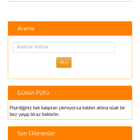
Arama
Günün Püfü
Pişirdiğiniz kek kalıptan çıkmıyorsa kalıbın altına ıslak bir
bez yayıp biraz bekletin.
Son Eklenenler