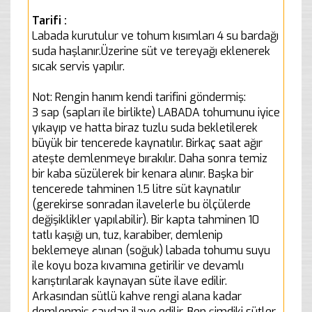
Tarifi :
Labada kurutulur ve tohum kısımları 4 su bardağı
suda haşlanır.Üzerine süt ve tereyağı eklenerek
sıcak servis yapılır.
Not: Rengin hanım kendi tarifini göndermiş:
3 sap (sapları ile birlikte) LABADA tohumunu iyice
yıkayıp ve hatta biraz tuzlu suda bekletilerek
büyük bir tencerede kaynatılır. Birkaç saat ağır
ateşte demlenmeye bırakılır. Daha sonra temiz
bir kaba süzülerek bir kenara alınır. Başka bir
tencerede tahminen 1.5 litre süt kaynatılır
(gerekirse sonradan ilavelerle bu ölçülerde
değişiklikler yapılabilir). Bir kapta tahminen 10
tatlı kaşığı un, tuz, karabiber, demlenip
beklemeye alınan (soğuk) labada tohumu suyu
ile koyu boza kıvamına getirilir ve devamlı
karıştırılarak kaynayan süte ilave edilir.
Arkasından sütlü kahve rengi alana kadar
demlenmiş çaydan ilave edilir. Ben şimdiki sütler