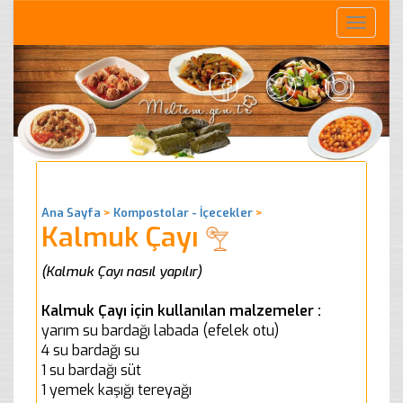
Toggle
naviga
Ana Sayfa
>
Kompostolar - İçecekler
>
Kalmuk Çayı
(Kalmuk Çayı nasıl yapılır)
Kalmuk Çayı için kullanılan malzemeler :
yarım su bardağı labada (efelek otu)
4 su bardağı su
1 su bardağı süt
1 yemek kaşığı tereyağı