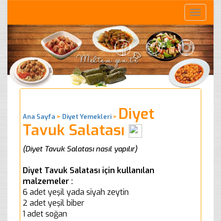
Toggle
naviga
Diyet
Ana Sayfa
>
Diyet Yemekleri
>
Tavuk Salatası
(Diyet Tavuk Salatası nasıl yapılır)
Diyet Tavuk Salatası için kullanılan
malzemeler :
6 adet yeşil yada siyah zeytin
2 adet yeşil biber
1 adet soğan