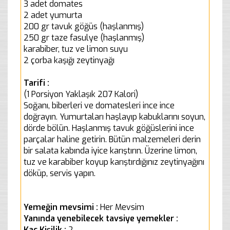
3 adet domates
2 adet yumurta
200 gr tavuk göğüs (haşlanmış)
250 gr taze fasulye (haşlanmış)
karabiber, tuz ve limon suyu
2 çorba kaşığı zeytinyağı
Tarifi :
(1 Porsiyon Yaklaşık 207 Kalori)
Soğanı, biberleri ve domatesleri ince ince
doğrayın. Yumurtaları haşlayıp kabuklarını soyun,
dörde bölün. Haşlanmış tavuk göğüslerini ince
parçalar haline getirin. Bütün malzemeleri derin
bir salata kabında iyice karıştırın. Üzerine limon,
tuz ve karabiber koyup karıştırdığınız zeytinyağını
döküp, servis yapın.
Yemeğin mevsimi :
Her Mevsim
Yanında yenebilecek tavsiye yemekler :
Kaç Kişilik :
2