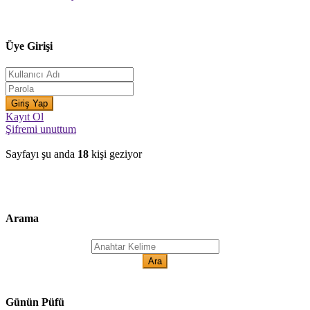
Üye Girişi
Kayıt Ol
Şifremi unuttum
Sayfayı şu anda
18
kişi geziyor
Arama
Günün Püfü