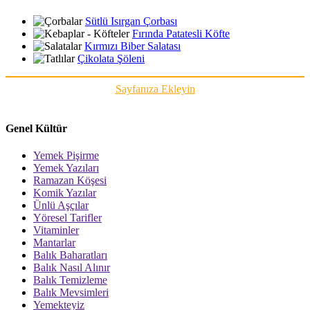
Sütlü Isırgan Çorbası
Fırında Patatesli Köfte
Kırmızı Biber Salatası
Çikolata Şöleni
Sayfanıza Ekleyin
Genel Kültür
Yemek Pişirme
Yemek Yazıları
Ramazan Köşesi
Komik Yazılar
Ünlü Aşçılar
Yöresel Tarifler
Vitaminler
Mantarlar
Balık Baharatları
Balık Nasıl Alınır
Balık Temizleme
Balık Mevsimleri
Yemekteyiz