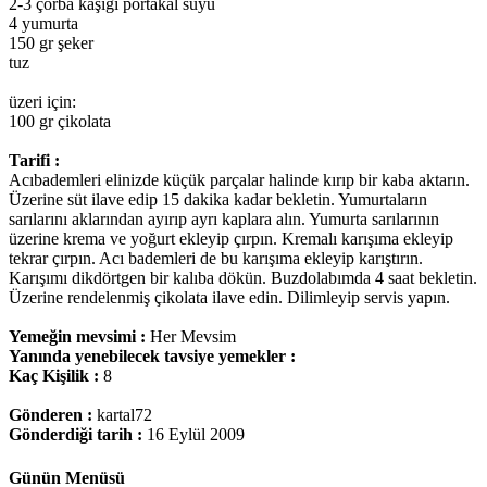
2-3 çorba kaşığı portakal suyu
4 yumurta
150 gr şeker
tuz
üzeri için:
100 gr çikolata
Tarifi :
Acıbademleri elinizde küçük parçalar halinde kırıp bir kaba aktarın.
Üzerine süt ilave edip 15 dakika kadar bekletin. Yumurtaların
sarılarını aklarından ayırıp ayrı kaplara alın. Yumurta sarılarının
üzerine krema ve yoğurt ekleyip çırpın. Kremalı karışıma ekleyip
tekrar çırpın. Acı bademleri de bu karışıma ekleyip karıştırın.
Karışımı dikdörtgen bir kalıba dökün. Buzdolabımda 4 saat bekletin.
Üzerine rendelenmiş çikolata ilave edin. Dilimleyip servis yapın.
Yemeğin mevsimi :
Her Mevsim
Yanında yenebilecek tavsiye yemekler :
Kaç Kişilik :
8
Gönderen :
kartal72
Gönderdiği tarih :
16 Eylül 2009
Günün Menüsü