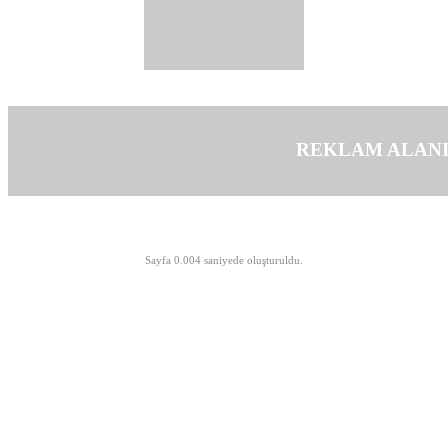
REKLAM ALAN
©opyright 2003-2026 MeLTeM.GeN.Tr
Sayfa 0.004 saniyede oluşturuldu.