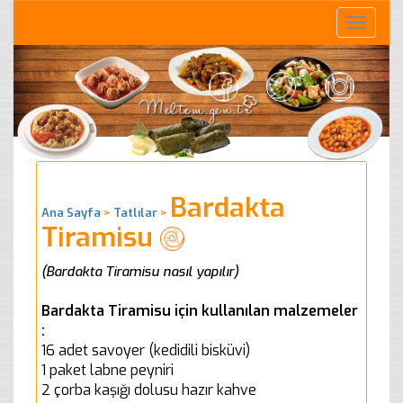
Toggle
naviga
Bardakta
Ana Sayfa
>
Tatlılar
>
Tiramisu
(Bardakta Tiramisu nasıl yapılır)
Bardakta Tiramisu için kullanılan malzemeler
:
16 adet savoyer (kedidili bisküvi)
1 paket labne peyniri
2 çorba kaşığı dolusu hazır kahve