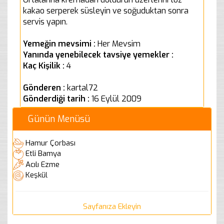
kakao serperek süsleyin ve soğuduktan sonra
servis yapın.
Yemeğin mevsimi :
Her Mevsim
Yanında yenebilecek tavsiye yemekler :
Kaç Kişilik :
4
Gönderen :
kartal72
Gönderdiği tarih :
16 Eylül 2009
Günün Menüsü
Hamur Çorbası
Etli Bamya
Acılı Ezme
Keşkül
Sayfanıza Ekleyin