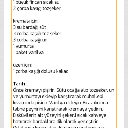
1 büyük fincan sıcak su
2 çorba kaşığı tozşeker
kreması için:
3 su bardağı süt
3 çorba kaşığı toz şeker
3 çorba kaşığı un
1 yumurta
1 paket vanilya
üzeri için:
1 çorba kaşığı dolusu kakao
Tarifi :
Önce kremayı pişirin. Sütü ocağa alıp tozşeker, un
ve yumurtayı ekleyip karıştırarak muhallebi
kıvamında pişirin. Vanilya ekleyin. Biraz ılınınca
labne peynirini karıştırarak kremaya yedirin.
Bisküvilerin alt yüzeyini şekerli sıcak kahveye
batırarak bardaklara dik olarak yerleştirin.
Ortalarına kremadan doldurun üzerlerini toz