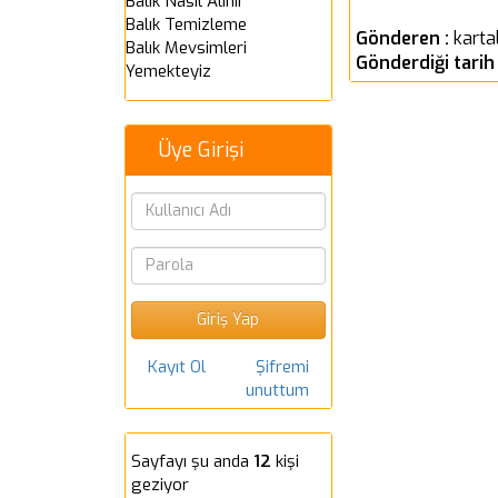
Balık Nasıl Alınır
Balık Temizleme
Gönderen :
karta
Balık Mevsimleri
Gönderdiği tarih
Yemekteyiz
Üye Girişi
Kayıt Ol
Şifremi
unuttum
Sayfayı şu anda
12
kişi
geziyor