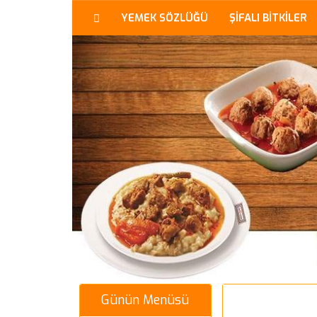
YEMEK SÖZLÜĞÜ
ŞİFALI BİTKİLER
Günün Menüsü