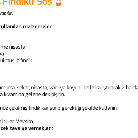
Fındıklı Sos
>
apılır)
 kullanılan malzemeler :
leme nişasta
ya
ulmuş iç fındık
murta, şeker, nişasta, vanilya koyun. Telle karıştırarak 2 bardak
a kıvamına gelene dek pişirin.
nce çekilmiş fındık karıştırıp gerektiği şekilde kullanın.
i :
Her Mevsim
cek tavsiye yemekler :