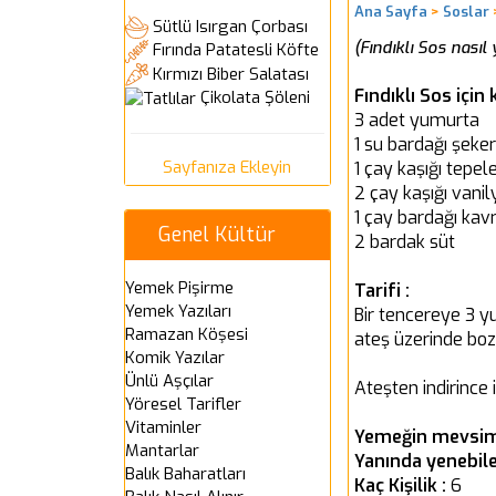
Ana Sayfa
>
Soslar
Sütlü Isırgan Çorbası
(Fındıklı Sos nasıl y
Fırında Patatesli Köfte
Kırmızı Biber Salatası
Fındıklı Sos için
Çikolata Şöleni
3 adet yumurta
1 su bardağı şeker
Sayfanıza Ekleyin
1 çay kaşığı tepe
2 çay kaşığı vanil
1 çay bardağı kavr
Genel Kültür
2 bardak süt
Yemek Pişirme
Tarifi :
Yemek Yazıları
Bir tencereye 3 yu
Ramazan Köşesi
ateş üzerinde boz
Komik Yazılar
Ünlü Aşçılar
Ateşten indirince i
Yöresel Tarifler
Vitaminler
Yemeğin mevsim
Mantarlar
Yanında yenebile
Balık Baharatları
Kaç Kişilik :
6