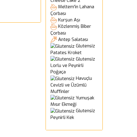
Cheese Cake 2
Meltem'in Lahana
Çorbası
Kurşun Aşı
Közlenmiş Biber
Çorbası
Antep Salatası
Glutensiz
Patates Kroket
Glutensiz
Lorlu ve Peynirli
Poğaça
Havuçlu
Cevizli ve Üzümlü
Muffinler
Yumuşak
Mısır Ekmeği
Glutensiz
Peynirli Kek