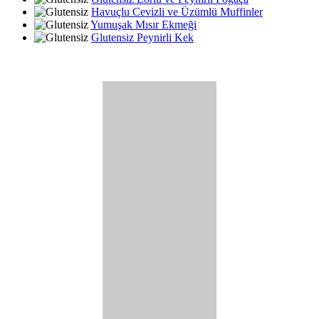
Havuçlu Cevizli ve Üzümlü Muffinler
Yumuşak Mısır Ekmeği
Glutensiz Peynirli Kek