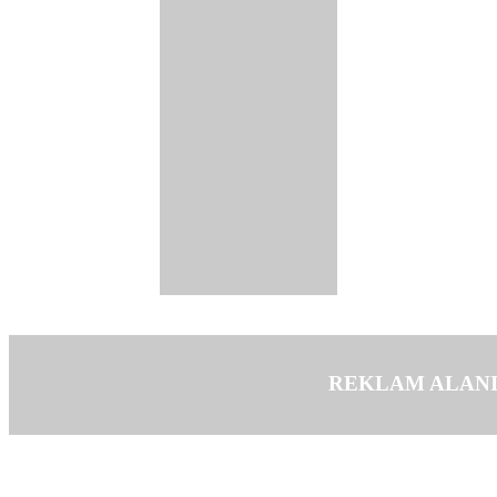
REKLAM ALAN
©opyright 2003-2026 MeLTeM.GeN.Tr