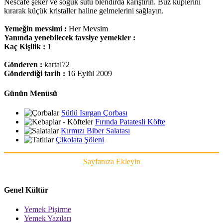
Nescafe şeker ve soğuk sütü blendırda karıştırın. Buz küplerini
kırarak küçük kristaller haline gelmelerini sağlayın.
Yemeğin mevsimi :
Her Mevsim
Yanında yenebilecek tavsiye yemekler :
Kaç Kişilik :
1
Gönderen :
kartal72
Gönderdiği tarih :
16 Eylül 2009
Günün Menüsü
Sütlü Isırgan Çorbası
Fırında Patatesli Köfte
Kırmızı Biber Salatası
Çikolata Şöleni
Sayfanıza Ekleyin
Genel Kültür
Yemek Pişirme
Yemek Yazıları