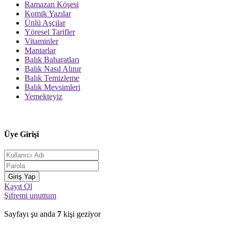
Ramazan Köşesi
Komik Yazılar
Ünlü Aşçılar
Yöresel Tarifler
Vitaminler
Mantarlar
Balık Baharatları
Balık Nasıl Alınır
Balık Temizleme
Balık Mevsimleri
Yemekteyiz
Üye Girişi
Kayıt Ol
Şifremi unuttum
Sayfayı şu anda
7
kişi geziyor