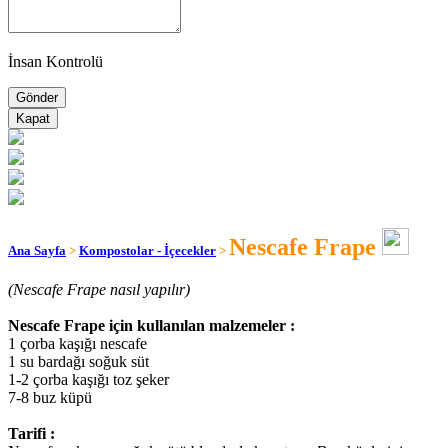
İnsan Kontrolü
Kapat
Nescafe Frape
Ana Sayfa
>
Kompostolar - İçecekler
>
(Nescafe Frape nasıl yapılır)
Nescafe Frape için kullanılan malzemeler :
1 çorba kaşığı nescafe
1 su bardağı soğuk süt
1-2 çorba kaşığı toz şeker
7-8 buz küpü
Tarifi :