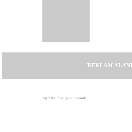
REKLAM ALAN
©opyright 2003-2026 MeLTeM.GeN.Tr
Sayfa 0.007 saniyede oluşturuldu.