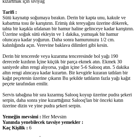
kızartmak için sıvıyağ
Tarifi :
Sütü kaynatıp soğumaya bırakın. Derin bir kapta unu, kakule ve
kabartma toıu ile karıştırın. Erimiş ılık tereyağını üzerine dökerek,
tahta bir kaşıkla ufalanan bir hamur haline gelinceye kadar karıştırın.
Üzerine soğuk sütü ekleyin ve 1 dakika, yumuşak bir hamur
oluncaya kadar yoğurun. Daha sonra hamurunuzu 1/2 cm.
kalınlığında açın. Verevine baklava dilimleri gibi kesin.
Derin bir tencerede veya kızarıma tenceresinde bol yağı 190
derecede kızdırın İçine küçük bir parça ekmek atın. Ekmek 30
saniyede altın rengi alıyorsa, yağın içine 5-6 Salooq atın. 5 dakika
altın rengi alıncaya kadar kızartın. Bir kevgirle kızaran tatlıları bir
kağıt peçetenin üzerine çıkarın Bu şekilde tatlıların fazla yağı kağıt
peçete tarafından emilir.
Servis tabağına bir sıra kızarmış Salooq koyup üzerine pudra şekeri
serpin, daha sonra yine kızarttığınız Salooq'lan bir önceki katın
üzerine dizin ve yine pudra şekeri serpin.
Yemeğin mevsimi :
Her Mevsim
Yanında yenebilecek tavsiye yemekler :
Kaç Kişilik :
6