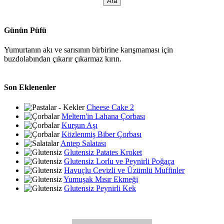
Günün Püfü
Yumurtanın akı ve sarısının birbirine karışmaması için
buzdolabından çıkarır çıkarmaz kırın.
Son Eklenenler
Cheese Cake 2
Meltem'in Lahana Çorbası
Kurşun Aşı
Közlenmiş Biber Çorbası
Antep Salatası
Glutensiz Patates Kroket
Glutensiz Lorlu ve Peynirli Poğaça
Havuçlu Cevizli ve Üzümlü Muffinler
Yumuşak Mısır Ekmeği
Glutensiz Peynirli Kek