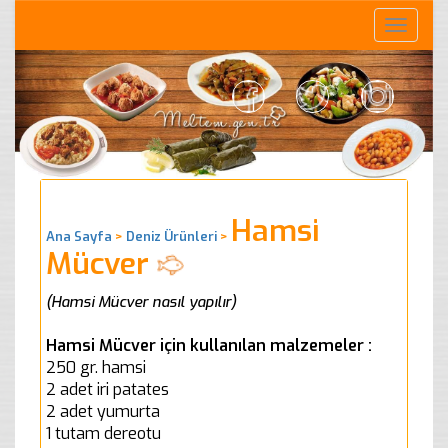
Toggle
naviga
Hamsi
Ana Sayfa
>
Deniz Ürünleri
>
Mücver
(Hamsi Mücver nasıl yapılır)
Hamsi Mücver için kullanılan malzemeler :
250 gr. hamsi
2 adet iri patates
2 adet yumurta
1 tutam dereotu