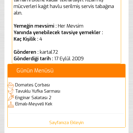
mücverleri kağıt havlu serilmiş servis tabağına
alın.
Yemeğin mevsimi :
Her Mevsim
Yanında yenebilecek tavsiye yemekler :
Kaç Kişilik :
4
Gönderen :
kartal72
Gönderdiği tarih :
17 Eylül 2009
Günün Menüsü
Domates Çorbası
Tavuklu Yufka Sarması
Enginar Salatası 2
Elmalı-Meyveli Kek
Sayfanıza Ekleyin