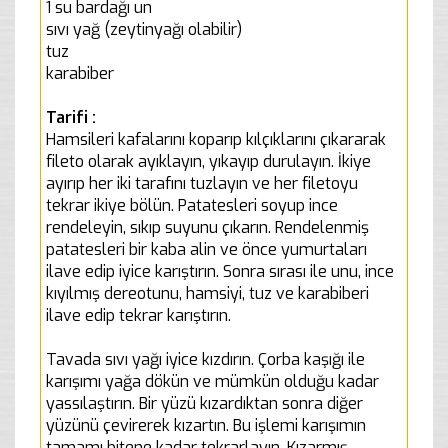
1 su bardağı un
sıvı yağ (zeytinyağı olabilir)
tuz
karabiber
Tarifi :
Hamsileri kafalarını koparıp kılçıklarını çıkararak
fileto olarak ayıklayın, yıkayıp durulayın. İkiye
ayırıp her iki tarafını tuzlayın ve her filetoyu
tekrar ikiye bölün. Patatesleri soyup ince
rendeleyin, sıkıp suyunu çıkarın. Rendelenmiş
patatesleri bir kaba alin ve önce yumurtaları
ilave edip iyice karıştırın. Sonra sırası ile unu, ince
kıyılmış dereotunu, hamsiyi, tuz ve karabiberi
ilave edip tekrar karıştırın.
Tavada sıvı yağı iyice kızdırın. Çorba kaşığı ile
karışımı yağa dökün ve mümkün olduğu kadar
yassılaştırın. Bir yüzü kızardıktan sonra diğer
yüzünü çevirerek kızartın. Bu işlemi karışımın
tamamı bitene kadar tekrarlayın. Kızarmış