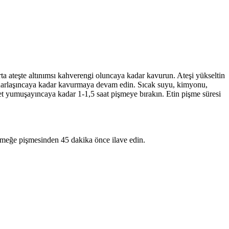
orta ateşte altınımsı kahverengi oluncaya kadar kavurun. Ateşi yükseltin
u buharlaşıncaya kadar kavurmaya devam edin. Sıcak suyu, kimyonu,
 et yumuşayıncaya kadar 1-1,5 saat pişmeye bırakın. Etin pişme süresi
yemeğe pişmesinden 45 dakika önce ilave edin.