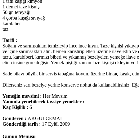
1 tatlı kaşığı kimyon
1 demet taze kişniş
50 gr. tereyağı
4 çorba kaşığı sıvıyağ
karabiber
tuz
Tarifi :
Soğanı ve sarımsakları temizleyip ince ince kıyın. Taze kişnişi yıkayıp
ve içine sarımsakları atın. hemen karıştırıp etleri üzerine ilave edin
tuzu, karabiberi, kırmızı biberi ve yıkanmış bezelyeleri yemeğe ilave
etin cinsine göre değişir. Yemek piştiği zaman taze kişnişi ekleyin ve 
Sade pilavı büyük bir servis tabağına koyun, üzerine birkaç kaşık, etin
Dilerseniz sarı bezelye yerine konserve nohut da kullanabilirsiniz. E
Yemeğin mevsimi :
Her Mevsim
Yanında yenebilecek tavsiye yemekler :
Kaç Kişilik :
6
Gönderen :
AKGÜLCEMAL
Gönderdiği tarih :
17 Eylül 2009
Günün Menüsü