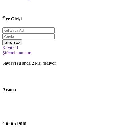
Üye Girişi
Kayıt Ol
Şifremi unuttum
Sayfayı şu anda
2
kişi geziyor
Arama
Günün Püfü