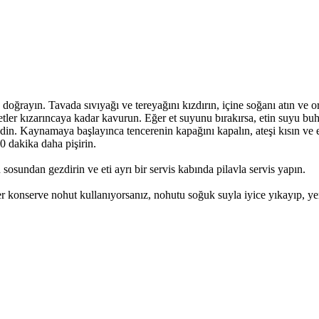
 doğrayın. Tavada sıvıyağı ve tereyağını kızdırın, içine soğanı atın ve 
 ve etler kızarıncaya kadar kavurun. Eğer et suyunu bırakırsa, etin suy
 edin. Kaynamaya başlayınca tencerenin kapağını kapalın, ateşi kısın ve
10 dakika daha pişirin.
 sosundan gezdirin ve eti ayrı bir servis kabında pilavla servis yapın.
ğer konserve nohut kullanıyorsanız, nohutu soğuk suyla iyice yıkayıp, 