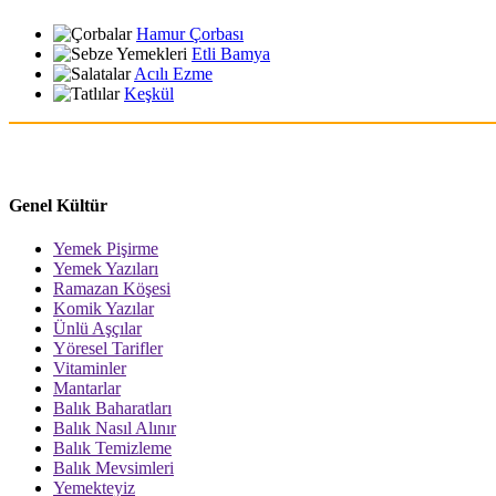
Hamur Çorbası
Etli Bamya
Acılı Ezme
Keşkül
Genel Kültür
Yemek Pişirme
Yemek Yazıları
Ramazan Köşesi
Komik Yazılar
Ünlü Aşçılar
Yöresel Tarifler
Vitaminler
Mantarlar
Balık Baharatları
Balık Nasıl Alınır
Balık Temizleme
Balık Mevsimleri
Yemekteyiz