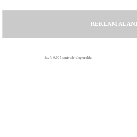
REKLAM ALAN
©opyright 2003-2026 MeLTeM.GeN.Tr
Sayfa 0.005 saniyede oluşturuldu.