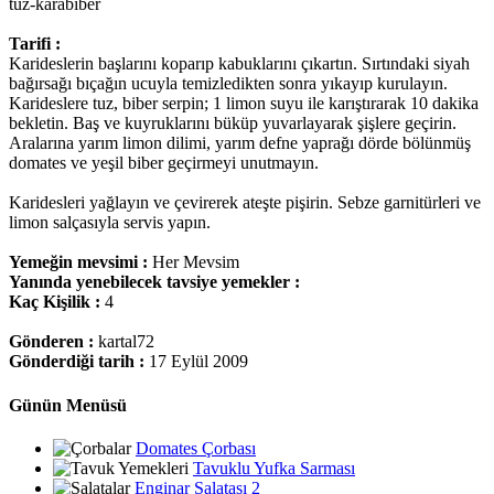
tuz-karabiber
Tarifi :
Karideslerin başlarını koparıp kabuklarını çıkartın. Sırtındaki siyah
bağırsağı bıçağın ucuyla temizledikten sonra yıkayıp kurulayın.
Karideslere tuz, biber serpin; 1 limon suyu ile karıştırarak 10 dakika
bekletin. Baş ve kuyruklarını büküp yuvarlayarak şişlere geçirin.
Aralarına yarım limon dilimi, yarım defne yaprağı dörde bölünmüş
domates ve yeşil biber geçirmeyi unutmayın.
Karidesleri yağlayın ve çevirerek ateşte pişirin. Sebze garnitürleri ve
limon salçasıyla servis yapın.
Yemeğin mevsimi :
Her Mevsim
Yanında yenebilecek tavsiye yemekler :
Kaç Kişilik :
4
Gönderen :
kartal72
Gönderdiği tarih :
17 Eylül 2009
Günün Menüsü
Domates Çorbası
Tavuklu Yufka Sarması
Enginar Salatası 2