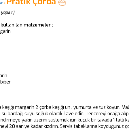
Pratik Çorba
ar
>
yapılır)
n kullanılan malzemeler :
rgarin
arin
ıbiber
 kaşığı margarin 2 çorba kaşığı un , yumurta ve tuz koyun. M
4 su bardağı suyu soğuk olarak ilave edin. Tencereyi ocağa alıp
indirmeye yakın üzerini süslemek için küçük bir tavada 1 tatlı k
neyi 20 saniye kadar kızdırın. Servis tabaklarına koyduğunuz ço