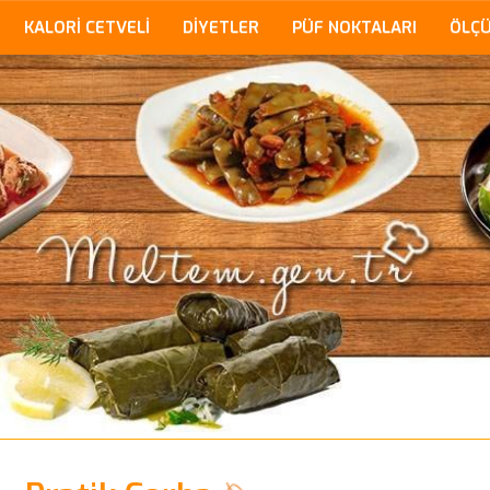
KALORİ CETVELİ
DİYETLER
PÜF NOKTALARI
ÖLÇ