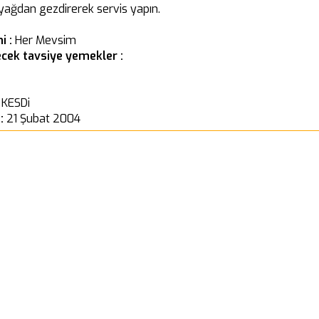
li yağdan gezdirerek servis yapın.
i :
Her Mevsim
cek tavsiye yemekler :
 KESDi
 :
21 Şubat 2004