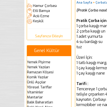
Ana Sayfa
>
Çorbal
Hamur Çorbası
(Pratik Çorba nasıl 
Etli Bamya
Acılı Ezme
Pratik Çorba içi
Keşkül
1 çorba kaşığı ma
2 çorba kaşığı un
Sayfanıza Ekleyin
1 adet yumurta
4 su bardağı su
tuz
Genel Kültür
Üzeri İçin:
Yemek Pişirme
1 tatlı kaşığı marg
Yemek Yazıları
1 çay kaşığı kırmız
Ramazan Köşesi
1 çay kaşığı nane
Komik Yazılar
Ünlü Aşçılar
Tarifi :
Yöresel Tarifler
Tencereye 1 çorba
Vitaminler
teliyle çırparken 
Mantarlar
kaynatın. Çorbayı 
Balık Baharatları
kırmızıbiber ve na