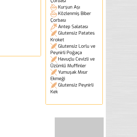
Çorbası
Kurşun Aşı
Közlenmiş Biber
Çorbası
Antep Salatası
Glutensiz Patates
Kroket
Glutensiz Lorlu ve
Peynirli Poğaça
Havuçlu Cevizli ve
Üzümlü Muffinler
Yumuşak Mısır
Ekmeği
Glutensiz Peynirli
Kek