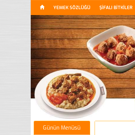
YEMEK SÖZLÜĞÜ
ŞİFALI BİTKİLER
Günün Menüsü