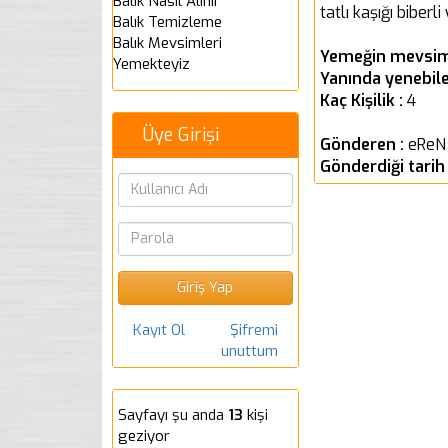
Balık Nasıl Alınır
tatlı kaşığı biber
Balık Temizleme
Balık Mevsimleri
Yemeğin mevsim
Yemekteyiz
Yanında yenebile
Kaç Kişilik :
4
Üye Girişi
Gönderen :
eReN
Gönderdiği tarih
Kayıt Ol
Şifremi
unuttum
Sayfayı şu anda
13
kişi
geziyor