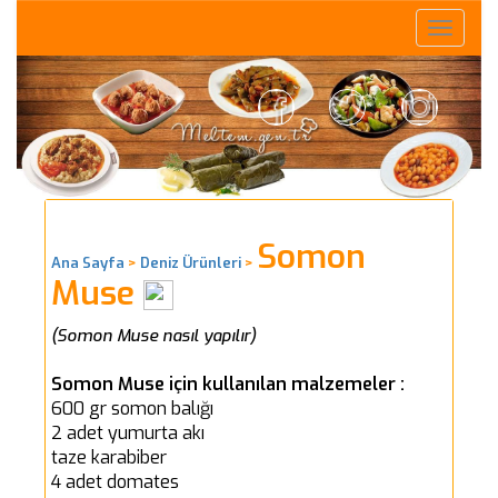
Toggle
naviga
Somon
Ana Sayfa
>
Deniz Ürünleri
>
Muse
(Somon Muse nasıl yapılır)
Somon Muse için kullanılan malzemeler :
600 gr somon balığı
2 adet yumurta akı
taze karabiber
4 adet domates