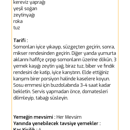
kereviz yaprağı
yeşil soğan
zeytinyağı
roka
tuz
Tarifi :
Somonları iyice yıkayıp, süzgeçten geçirin, sonra,
mikser rendesinden geçirin. Diğer yanda yumurta
aklarını hafifçe çırpıp somonların üzerine dökün, 3
yemek kaşığı zeytin yağ, biraz tuz, biber ve fındık
rendesini de katip, iyice karıştırın. Elde ettiğiniz
karışımı birer porsiyon halinde kaselere koyun.
Sosu emmesi için buzdolabında 3-4 saat kadar
bekletin. Servis yapmadan önce, domatesleri
dilimleyip, tabağı süsleyin.
Yemeğin mevsimi :
Her Mevsim
Yanında yenebilecek tavsiye yemekler :
Kaç Kişilik :
4