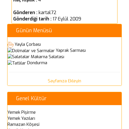
Gönderen :
kartal72
Gönderdiği tarih :
17 Eylül 2009
Günün Menüsü
Yayla Çorbası
Yaprak Sarması
Makarna Salatası
Dondurma
Sayfanıza Ekleyin
Genel Kültür
Yemek Pişirme
Yemek Yazıları
Ramazan Köşesi