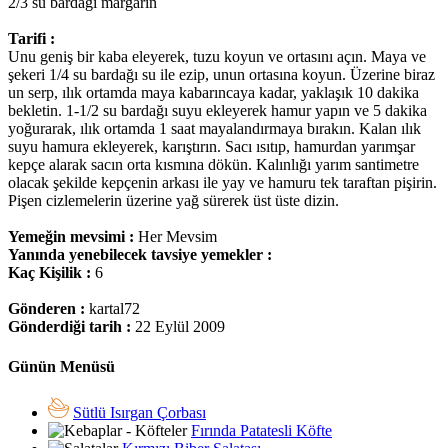
2/3 su bardağı margarin
Tarifi :
Unu geniş bir kaba eleyerek, tuzu koyun ve ortasını açın. Maya ve
şekeri 1/4 su bardağı su ile ezip, unun ortasına koyun. Üzerine biraz
un serp, ılık ortamda maya kabarıncaya kadar, yaklaşık 10 dakika
bekletin. 1-1/2 su bardağı suyu ekleyerek hamur yapın ve 5 dakika
yoğurarak, ılık ortamda 1 saat mayalandırmaya bırakın. Kalan ılık
suyu hamura ekleyerek, karıştırın. Sacı ısıtıp, hamurdan yarımşar
kepçe alarak sacın orta kısmına dökün. Kalınlığı yarım santimetre
olacak şekilde kepçenin arkası ile yay ve hamuru tek taraftan pişirin.
Pişen cizlemelerin üzerine yağ sürerek üst üste dizin.
Yemeğin mevsimi :
Her Mevsim
Yanında yenebilecek tavsiye yemekler :
Kaç Kişilik :
6
Gönderen :
kartal72
Gönderdiği tarih :
22 Eylül 2009
Günün Menüsü
Sütlü Isırgan Çorbası
Fırında Patatesli Köfte