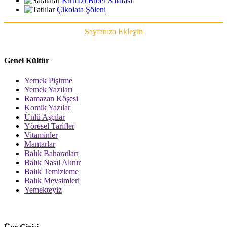
Kırmızı Biber Salatası
Çikolata Şöleni
Sayfanıza Ekleyin
Genel Kültür
Yemek Pişirme
Yemek Yazıları
Ramazan Köşesi
Komik Yazılar
Ünlü Aşçılar
Yöresel Tarifler
Vitaminler
Mantarlar
Balık Baharatları
Balık Nasıl Alınır
Balık Temizleme
Balık Mevsimleri
Yemekteyiz