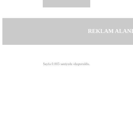
REKLAM ALAN
©opyright 2003-2026 MeLTeM.GeN.Tr
Sayfa 0.005 saniyede oluşturuldu.