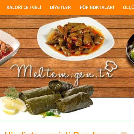
KALORİ CETVELİ
DİYETLER
PÜF NOKTALARI
ÖLÇ