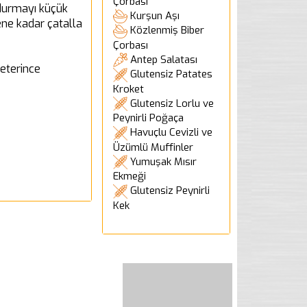
Çorbası
ndurmayı küçük
Kurşun Aşı
ene kadar çatalla
Közlenmiş Biber
Çorbası
Antep Salatası
yeterince
Glutensiz Patates
Kroket
Glutensiz Lorlu ve
Peynirli Poğaça
Havuçlu Cevizli ve
Üzümlü Muffinler
Yumuşak Mısır
Ekmeği
Glutensiz Peynirli
Kek