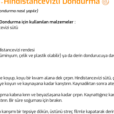
Hindistancevizli Dondurma
r
>
Dondurma nasıl yapılır)
 Dondurma için kullanılan malzemeler :
evizi sütü
distancevizi rendesi
lüminyum, çelik ve plastik olabilir) ya da derin dondurucuya da
 koyup, koyu bir kıvam alana dek çırpın. Hindistancevizi sütü, 
eye koyun ve kaynayana kadar karıştırın. Kaynadıktan sonra ateş
ırpma kabına kırın ve beyazlaşana kadar çırpın. Kaynattığınız k
ırın. Bir süre soğuması için bırakın.
karışımı bir tepsiye dökün, üstünü streç filmle kapatarak der