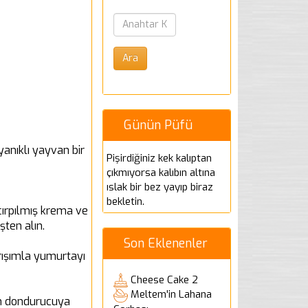
Günün Püfü
yanıklı yayvan bir
Pişirdiğiniz kek kalıptan
çıkmıyorsa kalıbın altına
ıslak bir bez yayıp biraz
bekletin.
çırpılmış krema ve
ten alın.
Son Eklenenler
arışımla yumurtayı
Cheese Cake 2
Meltem'in Lahana
in dondurucuya