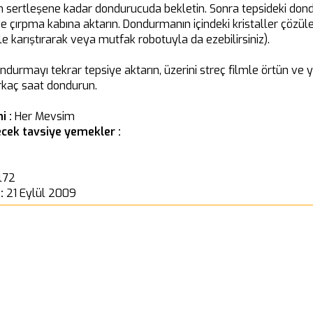
şım sertleşene kadar dondurucuda bekletin. Sonra tepsideki do
ve çırpma kabına aktarın. Dondurmanın içindeki kristaller çözül
le karıştırarak veya mutfak robotuyla da ezebilirsiniz).
ndurmayı tekrar tepsiye aktarın, üzerini streç filmle örtün ve 
rkaç saat dondurun.
i :
Her Mevsim
cek tavsiye yemekler :
l72
 :
21 Eylül 2009