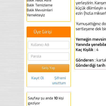
Balık Nasıl Alınır
yerleştirin. Karı
Balık Temizleme
küçük dilimleyin 
Balık Mevsimleri
ezin (hızla mikser
Yemekteyiz
Yumuşattığınız do
sertleşene dek bi
Üye Girişi
Yemeğin mevsim
Yanında yenebile
Kaç Kişilik :
4
Gönderen :
karta
Gönderdiği tarih
Kayıt Ol
Şifremi
unuttum
Sayfayı şu anda
10
kişi
geziyor