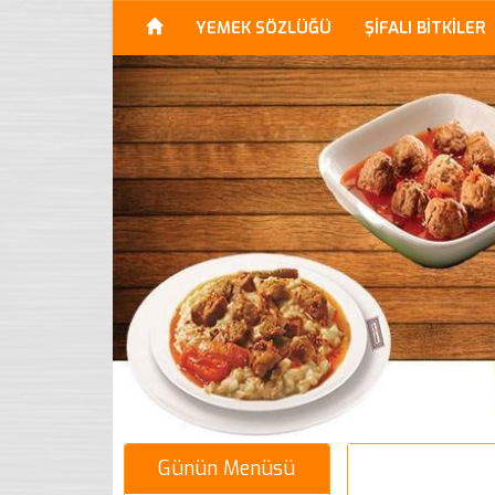
YEMEK SÖZLÜĞÜ
ŞİFALI BİTKİLER
Günün Menüsü