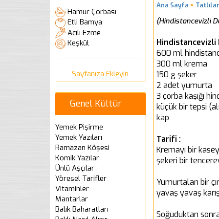
Ana Sayfa
>
Tatlıla
Hamur Çorbası
(Hindistancevizli 
Etli Bamya
Acılı Ezme
Hindistancevizli
Keşkül
600 ml hindistanc
300 ml krema
Sayfanıza Ekleyin
150 g şeker
2 adet yumurta
3 çorba kaşığı hin
Genel Kültür
küçük bir tepsi (a
kap
Yemek Pişirme
Yemek Yazıları
Tarifi :
Ramazan Köşesi
Kremayı bir kaseye
Komik Yazılar
şekeri bir tencer
Ünlü Aşçılar
Yöresel Tarifler
Yumurtaları bir ç
Vitaminler
yavaş yavaş karışt
Mantarlar
Balık Baharatları
Soğuduktan sonra 