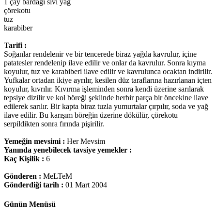
1 çay bardağı sıvı yağ
çörekotu
tuz
karabiber
Tarifi :
Soğanlar rendelenir ve bir tencerede biraz yağda kavrulur, içine
patatesler rendelenip ilave edilir ve onlar da kavrulur. Sonra kıyma
koyulur, tuz ve karabiberi ilave edilir ve kavrulunca ocaktan indirilir.
Yufkalar ortadan ikiye ayrılır, kesilen düz taraflarına hazırlanan içten
koyulur, kıvrılır. Kıvırma işleminden sonra kendi üzerine sarılarak
tepsiye dizilir ve kol böreği şeklinde herbir parça bir öncekine ilave
edilerek sarılır. Bir kapta biraz tuzla yumurtalar çırpılır, soda ve yağ
ilave edilir. Bu karışım böreğin üzerine dökülür, çörekotu
serpildikten sonra fırında pişirilir.
Yemeğin mevsimi :
Her Mevsim
Yanında yenebilecek tavsiye yemekler :
Kaç Kişilik :
6
Gönderen :
MeLTeM
Gönderdiği tarih :
01 Mart 2004
Günün Menüsü