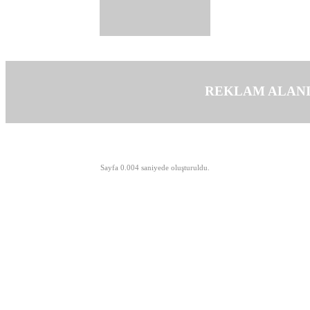
REKLAM ALAN
©opyright 2003-2026 MeLTeM.GeN.Tr
Sayfa 0.004 saniyede oluşturuldu.