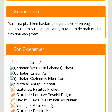
Günün Püfü
Makarna pişirirken haşlama suyuna azıcık sıvı yağ
katılırsa, hem su kaynayınca taşmaz, hem de makarnalar
birbirine yapışmaz.
Son Eklenenler
Cheese Cake 2
Meltem'in Lahana Çorbası
Kurşun Aşı
Közlenmiş Biber Çorbası
Antep Salatası
Glutensiz Patates Kroket
Glutensiz Lorlu ve Peynirli Poğaça
Havuçlu Cevizli ve Üzümlü Muffinler
Yumuşak Mısır Ekmeği
Glutensiz Peynirli Kek