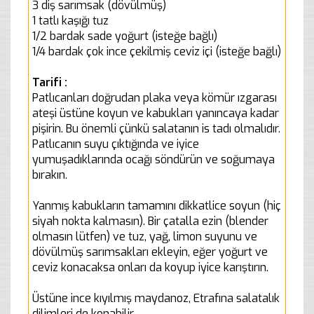
3 diş sarımsak (dövülmüş)
1 tatlı kaşığı tuz
1/2 bardak sade yoğurt (isteğe bağlı)
1/4 bardak çok ince çekilmiş ceviz içi (isteğe bağlı)
Tarifi :
Patlıcanları doğrudan plaka veya kömür ızgarası
ateşi üstüne koyun ve kabukları yanıncaya kadar
pişirin. Bu önemli çünkü salatanın is tadı olmalıdır.
Patlıcanın suyu çıktığında ve iyice
yumuşadıklarında ocağı söndürün ve soğumaya
bırakın.
Yanmış kabukların tamamını dikkatlice soyun (hiç
siyah nokta kalmasın). Bir çatalla ezin (blender
olmasın lütfen) ve tuz, yağ, limon suyunu ve
dövülmüş sarımsakları ekleyin, eğer yoğurt ve
ceviz konacaksa onları da koyup iyice karıştırın.
Üstüne ince kıyılmış maydanoz, Etrafına salatalık
dilimleri de konabilir.