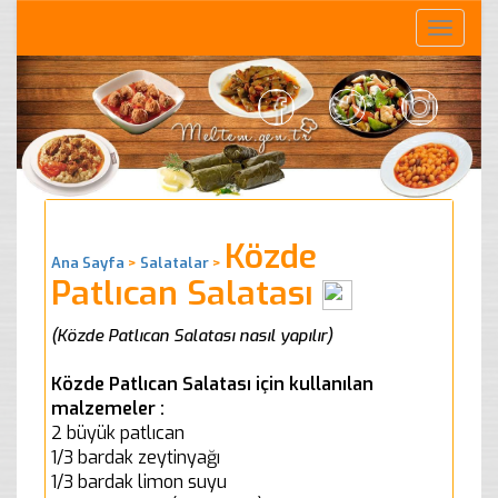
Toggle
naviga
Közde
Ana Sayfa
>
Salatalar
>
Patlıcan Salatası
(Közde Patlıcan Salatası nasıl yapılır)
Közde Patlıcan Salatası için kullanılan
malzemeler :
2 büyük patlıcan
1/3 bardak zeytinyağı
1/3 bardak limon suyu