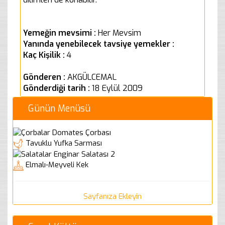
Yemeğin mevsimi :
Her Mevsim
Yanında yenebilecek tavsiye yemekler :
Kaç Kişilik :
4
Gönderen :
AKGÜLCEMAL
Gönderdiği tarih :
18 Eylül 2009
Günün Menüsü
Domates Çorbası
Tavuklu Yufka Sarması
Enginar Salatası 2
Elmalı-Meyveli Kek
Sayfanıza Ekleyin