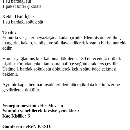
1 su bardağı süt
1 paket bitter çikolata
Kekin Üstü İçin :
1 su bardağı soğuk süt
Tarifi :
Yumurta ve şeker beyazlaşana kadar çırpılır. Elenmiş un, eritilmiş
margarin, kakao, vanilya ve süt ilave edilerek kıvamlı bir hamur elde
edilir.
Hamur yağlanmış kek kalıbına dökülerek 180 derecede 45-50 dk
pişirilir. Fırından çıktıktan sonra hafifçe soğutularak ters çevrilir.
Üstüne 1 bardak soğuk süt dökülerek kekin sütü iyice çekmesi
beklenir.
Ayrı bir kapta benmari usulü eritilen bitter çikolata kekin üzerine
gezdirilerek dökülür.
Yemeğin mevsimi :
Her Mevsim
Yanında yenebilecek tavsiye yemekler :
Kaç Kişilik :
6
Gönderen :
eReN KESDi