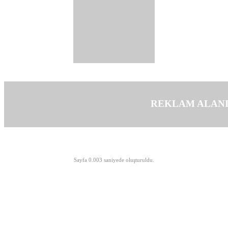
REKLAM ALAN
©opyright 2003-2026 MeLTeM.GeN.Tr
Sayfa 0.003 saniyede oluşturuldu.