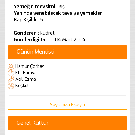
Yemeğin mevsimi :
Kış
Yanında yenebilecek tavsiye yemekler :
Kaç Kişilik :
5
Gönderen :
kudret
Gönderdiği tarih :
04 Mart 2004
Günün Menüsü
Hamur Çorbası
Etli Bamya
Acılı Ezme
Keşkül
Sayfanıza Ekleyin
Genel Kültür