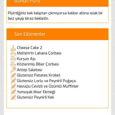
Günün Püfü
Pişirdiğiniz kek kalıptan çıkmıyorsa kalıbın altına ıslak bir
bez yayıp biraz bekletin.
Son Eklenenler
Cheese Cake 2
Meltem'in Lahana Çorbası
Kurşun Aşı
Közlenmiş Biber Çorbası
Antep Salatası
Glutensiz Patates Kroket
Glutensiz Lorlu ve Peynirli Poğaça
Havuçlu Cevizli ve Üzümlü Muffinler
Yumuşak Mısır Ekmeği
Glutensiz Peynirli Kek