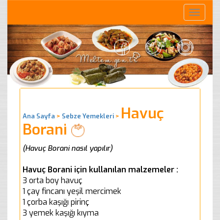
Toggle
naviga
Havuç
Ana Sayfa
>
Sebze Yemekleri
>
Borani
(Havuç Borani nasıl yapılır)
Havuç Borani için kullanılan malzemeler :
3 orta boy havuç
1 çay fincanı yeşil mercimek
1 çorba kaşığı pirinç
3 yemek kaşığı kıyma