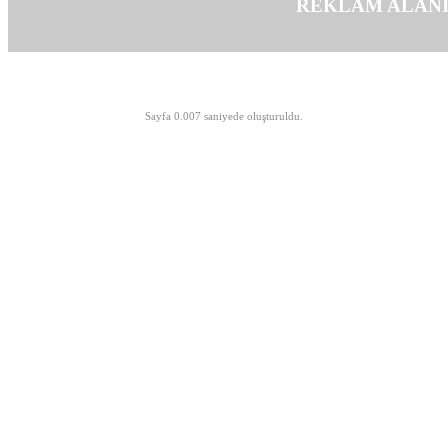
REKLAM ALAN
©opyright 2003-2026 MeLTeM.GeN.Tr
Sayfa 0.007 saniyede oluşturuldu.