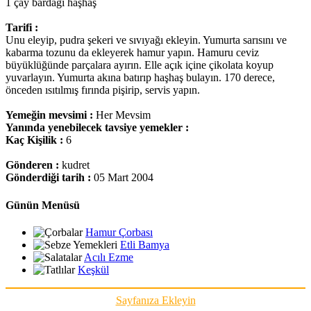
1 çay bardağı haşhaş
Tarifi :
Unu eleyip, pudra şekeri ve sıvıyağı ekleyin. Yumurta sarısını ve
kabarma tozunu da ekleyerek hamur yapın. Hamuru ceviz
büyüklüğünde parçalara ayırın. Elle açık içine çikolata koyup
yuvarlayın. Yumurta akına batırıp haşhaş bulayın. 170 derece,
önceden ısıtılmış fırında pişirip, servis yapın.
Yemeğin mevsimi :
Her Mevsim
Yanında yenebilecek tavsiye yemekler :
Kaç Kişilik :
6
Gönderen :
kudret
Gönderdiği tarih :
05 Mart 2004
Günün Menüsü
Hamur Çorbası
Etli Bamya
Acılı Ezme
Keşkül
Sayfanıza Ekleyin