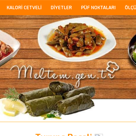
KALORİ CETVELİ
DİYETLER
PÜF NOKTALARI
ÖLÇ