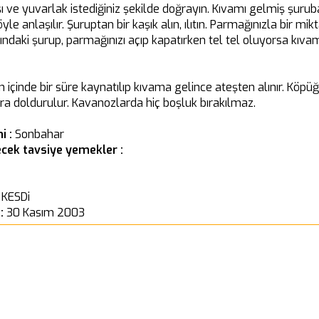
 ve yuvarlak istediğiniz şekilde doğrayın. Kıvamı gelmiş şuruba
e anlaşılır. Şuruptan bir kaşık alın, ılıtın. Parmağınızla bir mikta
ındaki şurup, parmağınızı açıp kapatırken tel tel oluyorsa kıv
içinde bir süre kaynatılıp kıvama gelince ateşten alınır. Köpüğ
ara doldurulur. Kavanozlarda hiç boşluk bırakılmaz.
i :
Sonbahar
cek tavsiye yemekler :
 KESDi
 :
30 Kasım 2003