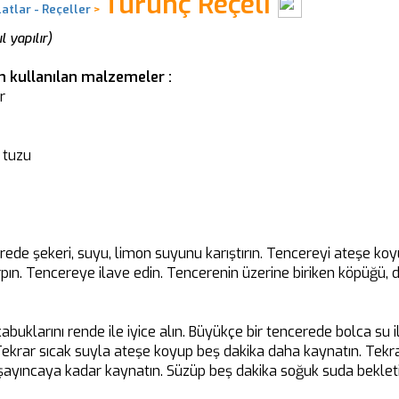
Turunç Reçeli
tlar - Reçeller
>
 yapılır)
in kullanılan malzemeler :
r
 tuzu
rede şekeri, suyu, limon suyunu karıştırın. Tencereyi ateşe koy
çırpın. Tencereye ilave edin. Tencerenin üzerine biriken köpüğü, de
abuklarını rende ile iyice alın. Büyükçe bir tencerede bolca su 
Tekrar sıcak suyla ateşe koyup beş dakika daha kaynatın. Tekra
şayıncaya kadar kaynatın. Süzüp beş dakika soğuk suda bekleti