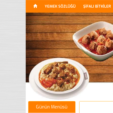
YEMEK SÖZLÜĞÜ
ŞİFALI BİTKİLER
Günün Menüsü