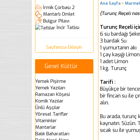
Ana Sayfa
>
Marmela
İrmik Çorbası 2
(Turunç Reçeli nasıl
Mantarlı Omlet
Bulgur Pilavı
Turunç Reçeli iç
İncir Tatlısı
6 su bardağı Şeke
3 bardak Su
Sayfanıza Ekleyin
1 yumurtanın akı
1 çay kaşığı Limon
1 adet Limon
Genel Kültür
1 kg. Turunç
Yemek Pişirme
Tarifi :
Yemek Yazıları
Büyükçe bir tence
Ramazan Köşesi
bir fincan su ile 
Komik Yazılar
alın.
Ünlü Aşçılar
Yöresel Tarifler
Bu arada, turunç k
Vitaminler
kaynatın. Süzün. 
Mantarlar
sıcak su ile yumu
Balık Baharatları