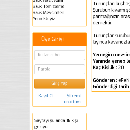
Balık Nasıl Alınır
Turunçları kuşbaşı
Balık Temizleme
Şurubun kıvamı şöyl
Balık Mevsimleri
parmağınızın aras
Yemekteyiz
demektir.
Turunçlar şurubun 
Üye Girişi
Ilıyınca kavanozl
Yemeğin mevsim
Yanında yenebile
Kaç Kişilik :
20
Gönderen :
eReN
Gönderdiği tarih
Kayıt Ol
Şifremi
unuttum
Sayfayı şu anda
18
kişi
geziyor