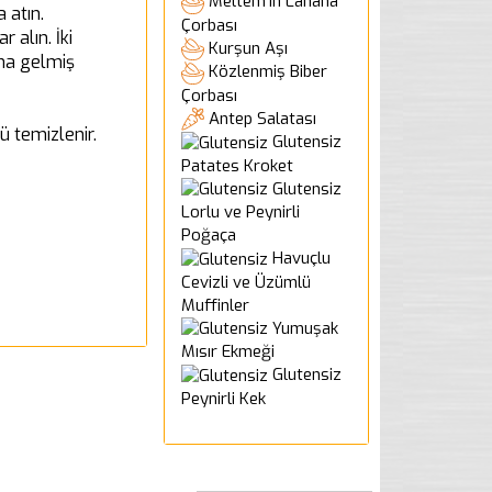
Meltem'in Lahana
 atın.
Çorbası
r alın. İki
Kurşun Aşı
ama gelmiş
Közlenmiş Biber
Çorbası
Antep Salatası
ü temizlenir.
Glutensiz
Patates Kroket
Glutensiz
Lorlu ve Peynirli
Poğaça
Havuçlu
Cevizli ve Üzümlü
Muffinler
Yumuşak
Mısır Ekmeği
Glutensiz
Peynirli Kek