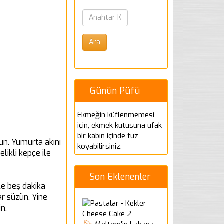
Günün Püfü
Ekmeğin küflenmemesi
için, ekmek kutusuna ufak
bir kabın içinde tuz
un. Yumurta akını
koyabilirsiniz.
likli kepçe ile
Son Eklenenler
ile beş dakika
r süzün. Yine
n.
Cheese Cake 2