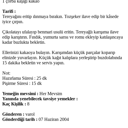
1 çorba kaşığı kakao
Tarifi :
Tereyağını eritip ılınmaya bırakın. Tozşeker ilave edip bir kâsede
iyice çırpın.
Çikolatayı ufalayıp benmari usulü eritin. Tereyağlı karışıma ilave
edip karıştırın. Fındık, yumurta sarısı ve romu ekleyip katılaşıncaya
kadar buzlukta bekletin.
Ellerinizi kakaoya bulayın. Karışımdan küçük parçalar koparıp
elinizde yuvarlayın. Küçük kağıt kalıplara yerleştirip buzdolabında
15 dakika bekletin ve servis yapın.
Not:
Hazırlama Süresi : 25 dk
Pişirme Süresi : 15 dk
Yemeğin mevsimi :
Her Mevsim
Yanında yenebilecek tavsiye yemekler :
Kaç Kişilik :
8
Gönderen :
varol
Gönderdiği tarih :
07 Haziran 2004