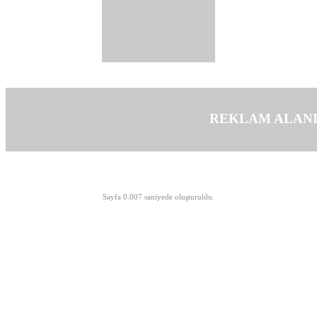
REKLAM ALAN
©opyright 2003-2026 MeLTeM.GeN.Tr
Sayfa 0.007 saniyede oluşturuldu.