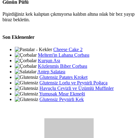
Günün Püfü
Pişirdiğiniz kek kalıptan çıkmıyorsa kalıbın altına ıslak bir bez yayıp
biraz bekletin.
Son Eklenenler
Cheese Cake 2
Meltem'in Lahana Çorbası
Kurşun Aşı
Közlenmiş Biber Çorbası
Antep Salatası
Glutensiz Patates Kroket
Glutensiz Lorlu ve Peynirli Poğaça
Havuçlu Cevizli ve Üzümlü Muffinler
Yumuşak Mısır Ekmeği
Glutensiz Peynirli Kek