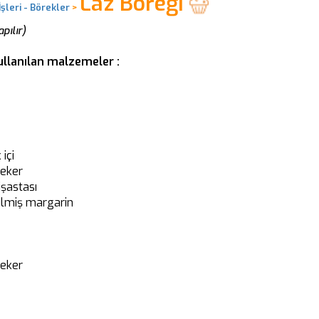
Laz Böreği
şleri - Börekler
>
pılır)
kullanılan malzemeler :
 içi
şeker
şastası
tilmiş margarin
şeker