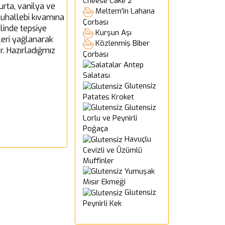
Cheese Cake 2
urta, vanilya ve
Meltem'in Lahana
muhallebi kıvamına
Çorbası
alinde tepsiye
Kurşun Aşı
tleri yağlanarak
Közlenmiş Biber
r. Hazırladığmız
Çorbası
Antep
Salatası
Glutensiz
Patates Kroket
Glutensiz
Lorlu ve Peynirli
Poğaça
Havuçlu
Cevizli ve Üzümlü
Muffinler
Yumuşak
Mısır Ekmeği
Glutensiz
Peynirli Kek