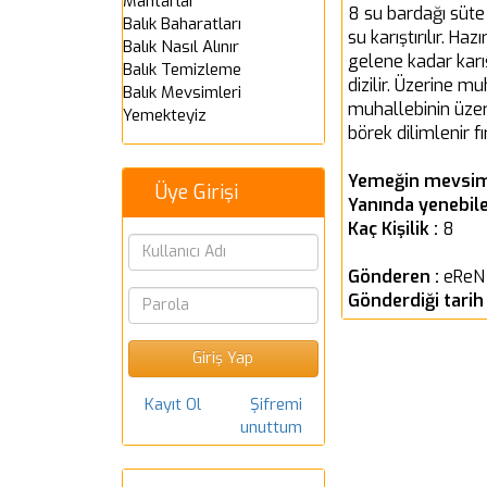
Mantarlar
8 su bardağı süte 
Balık Baharatları
su karıştırılır. 
Balık Nasıl Alınır
gelene kadar karış
Balık Temizleme
dizilir. Üzerine m
Balık Mevsimleri
muhallebinin üzeri
Yemekteyiz
börek dilimlenir fı
Yemeğin mevsim
Üye Girişi
Yanında yenebile
Kaç Kişilik :
8
Gönderen :
eReN
Gönderdiği tarih
Kayıt Ol
Şifremi
unuttum