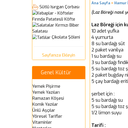
Ana Sayfa
>
Hamur İ
Sütlü Isırgan Çorbası
(Laz Böreği nasıl ya
Fırında Patatesli Köfte
Laz Böreği için 
Kırmızı Biber
10 adet yufka
Salatası
4 yumurta
Çikolata Şöleni
8 su bardağı süt
2 paket vanilya
Sayfanıza Ekleyin
1 su bardağı su
3 su bardağı fındık
5 su bardağı toz 
Genel Kültür
2 paket buğday ni
5 çay bardağı eri
Yemek Pişirme
Yemek Yazıları
şerbet için :
Ramazan Köşesi
5 su bardağı su
Komik Yazılar
5 su bardağı toz 
Ünlü Aşçılar
1/2 limon suyu
Yöresel Tarifler
Vitaminler
Tarifi :