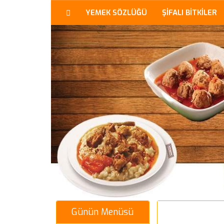
YEMEK SÖZLÜĞÜ
ŞİFALI BİTKİLER
Günün Menüsü