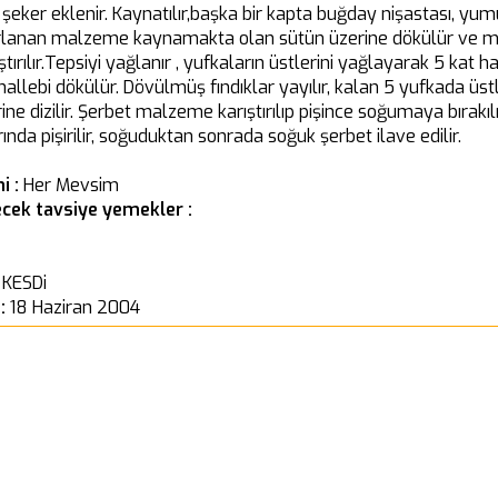
şeker eklenir. Kaynatılır,başka bir kapta buğday nişastası, yum
Hazırlanan malzeme kaynamakta olan sütün üzerine dökülür ve 
tırılır.Tepsiyi yağlanır , yufkaların üstlerini yağlayarak 5 kat h
uhallebi dökülür. Dövülmüş fındıklar yayılır, kalan 5 yufkada üs
ne dizilir. Şerbet malzeme karıştırılıp pişince soğumaya bırakılı
rında pişirilir, soğuduktan sonrada soğuk şerbet ilave edilir.
i :
Her Mevsim
cek tavsiye yemekler :
 KESDi
 :
18 Haziran 2004