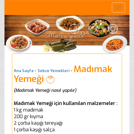
Toggle
naviga
Madımak
Ana Sayfa
>
Sebze Yemekleri
>
Yemeği
(Madımak Yemeği nasıl yapılır)
Madımak Yemeği için kullanılan malzemeler :
1 kg madımak
200 gr kıyma
2 çorba kaşığı tereyağı
1 çorba kaşığı salça