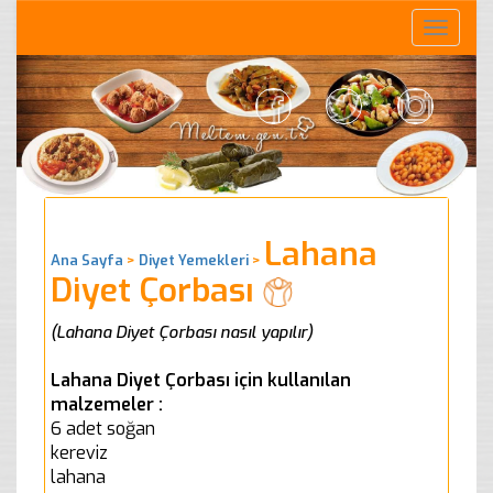
Toggle
naviga
Lahana
Ana Sayfa
>
Diyet Yemekleri
>
Diyet Çorbası
(Lahana Diyet Çorbası nasıl yapılır)
Lahana Diyet Çorbası için kullanılan
malzemeler :
6 adet soğan
kereviz
lahana