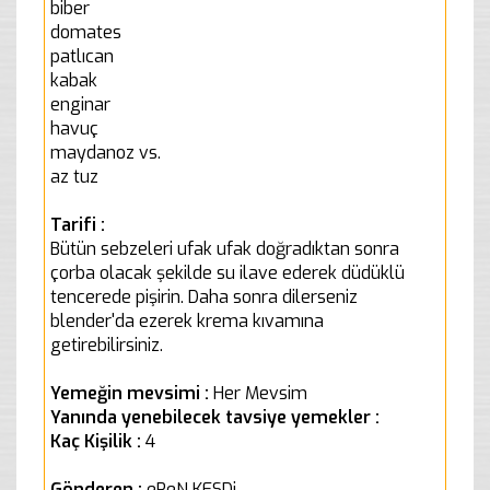
biber
domates
patlıcan
kabak
enginar
havuç
maydanoz vs.
az tuz
Tarifi :
Bütün sebzeleri ufak ufak doğradıktan sonra
çorba olacak şekilde su ilave ederek düdüklü
tencerede pişirin. Daha sonra dilerseniz
blender'da ezerek krema kıvamına
getirebilirsiniz.
Yemeğin mevsimi :
Her Mevsim
Yanında yenebilecek tavsiye yemekler :
Kaç Kişilik :
4
Gönderen :
eReN KESDi