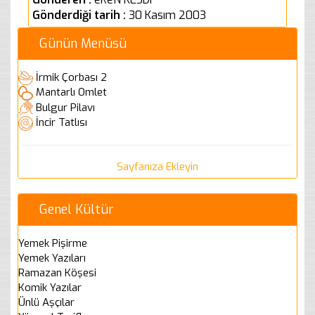
Gönderdiği tarih :
30 Kasım 2003
Günün Menüsü
İrmik Çorbası 2
Mantarlı Omlet
Bulgur Pilavı
İncir Tatlısı
Sayfanıza Ekleyin
Genel Kültür
Yemek Pişirme
Yemek Yazıları
Ramazan Köşesi
Komik Yazılar
Ünlü Aşçılar