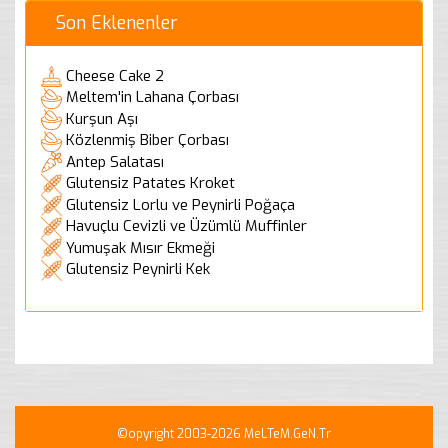
Son Eklenenler
Cheese Cake 2
Meltem'in Lahana Çorbası
Kurşun Aşı
Közlenmiş Biber Çorbası
Antep Salatası
Glutensiz Patates Kroket
Glutensiz Lorlu ve Peynirli Poğaça
Havuçlu Cevizli ve Üzümlü Muffinler
Yumuşak Mısır Ekmeği
Glutensiz Peynirli Kek
©opyright 2003-2026 MeLTeM.GeN.Tr